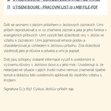
UTIŠENÍ BOUŘE - PRACOVNÍ LIST
(0,3 MB)
FILE-PDF
Děti se seznámí s dalším příběhem o Ježíšových zázracích. Umí
příběh reprodukovat a ví, co znamená zázrak a jaká je jeho funkce v
evangelních příbězích. Umí vyložit fakt důležitosti víry v Ježíše ve
vztahu k zázrakům. Umí pojmenovat emoce postav a
charakterizovat je vzhledem k Ježíšovu příběhu. Zná důležitost
vlastností jako je důvěra a odvaha a umí je popsat.
Děti jsou schopny získané informace využít k uvědomění si
významu důvěry v Ježíšovo slovo a v jeho moc. Uvědomují si, že
nebezpečné situace v jejich životě nutně nemusí znamenat špatné
konce a dokážou toto uvědomění aplikovat do vlastního vztahu s
Kristem.
Signatura G-3-657. Cyklus Ježíšův příběh 19a.