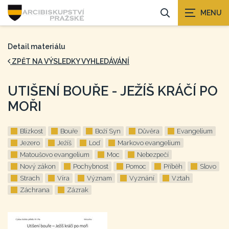
Detail materiálu
ZPĚT NA VÝSLEDKY VYHLEDÁVÁNÍ
UTIŠENÍ BOUŘE - JEŽÍŠ KRÁČÍ PO
MOŘI
Blízkost
Bouře
Boží Syn
Důvěra
Evangelium
Jezero
Ježíš
Loď
Markovo evangelium
Matoušovo evangelium
Moc
Nebezpečí
Nový zákon
Pochybnost
Pomoc
Příběh
Slovo
Strach
Víra
Význam
Vyznání
Vztah
Záchrana
Zázrak