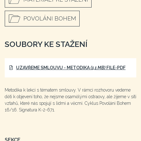
POVOLÁNI BOHEM
SOUBORY KE STAŽENÍ
UZAVŘEME SMLOUVU - METODIKA
(1,1 MB)
FILE-PDF
Metodika k lekci s tématem smlouvy. V rámci rozhovoru vedeme
děti k objevení toho, že nejsme osamělými ostraovy, ale žijeme v síti
vztahů, které nás spojují s lidmi a věcmi. Cyklus Povoláni Bohem
16/16. Signatura K-2-671.
SEKCE