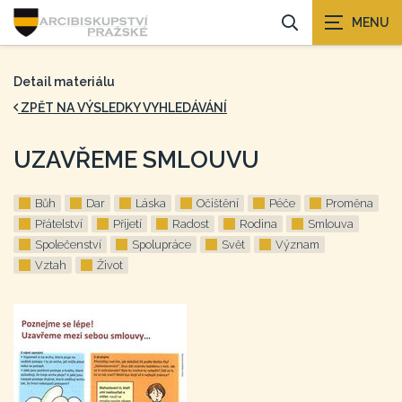
Detail materiálu
ZPĚT NA VÝSLEDKY VYHLEDÁVÁNÍ
UZAVŘEME SMLOUVU
Bůh
Dar
Láska
Očištění
Péče
Proměna
Přátelství
Přijetí
Radost
Rodina
Smlouva
Společenství
Spolupráce
Svět
Význam
Vztah
Život