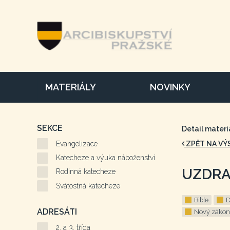
MATERIÁLY
NOVINKY
SEKCE
Detail materi
Evangelizace
ZPĚT NA VÝ
Katecheze a výuka náboženství
UZDRA
Rodinná katecheze
Svátostná katecheze
Bible
D
ADRESÁTI
Nový zákon
2. a 3. třída