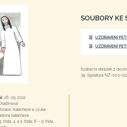
SOUBORY KE 
UZDRAVENÍ PET
UZDRAVENÍ PET
Ilustrační obrázek z okruh
39. Signatura NZ-003-022
í:
26. 09. 2022
Chadimová
izace, Katecheze a výuka
odinná katecheze
. třída, 4. a 5. třída, 6. - 9. třída,