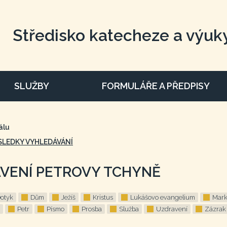
Středisko katecheze a výuk
SLUŽBY
FORMULÁŘE A PŘEDPISY
álu
SLEDKY VYHLEDÁVÁNÍ
VENÍ PETROVY TCHYNĚ
otyk
Dům
Ježíš
Kristus
Lukášovo evangelium
Mark
Petr
Písmo
Prosba
Služba
Uzdravení
Zázrak