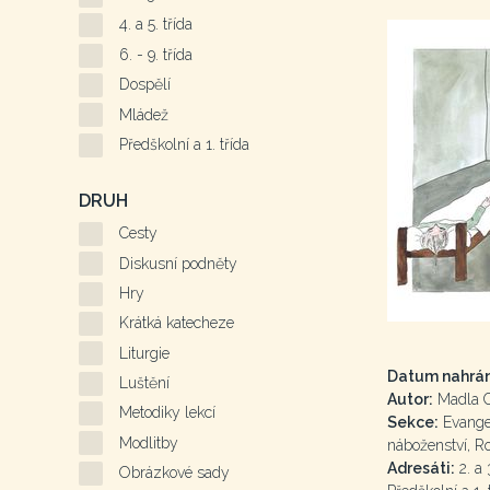
4. a 5. třída
6. - 9. třída
Dospělí
Mládež
Předškolní a 1. třída
DRUH
Cesty
Diskusní podněty
Hry
Krátká katecheze
Liturgie
Datum nahrán
Luštění
Autor:
Madla 
Metodiky lekcí
Sekce:
Evangel
Modlitby
náboženství, R
Adresáti:
2. a 3
Obrázkové sady