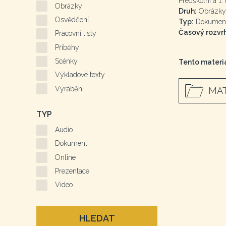
Předškolní a 1. 
Obrázky
Druh:
Obrázky
Osvědčení
Typ:
Dokumen
Časový rozvrh
Pracovní listy
Příběhy
Scénky
Tento materiá
Výkladové texty
Vyrábění
MAT
TYP
Audio
Dokument
Online
Prezentace
Video
HLEDAT