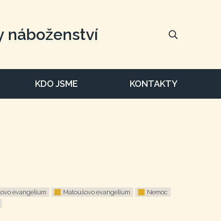
y náboženství
KDO JSME
KONTAKTY
ovo evangelium
Matoušovo evangelium
Nemoc