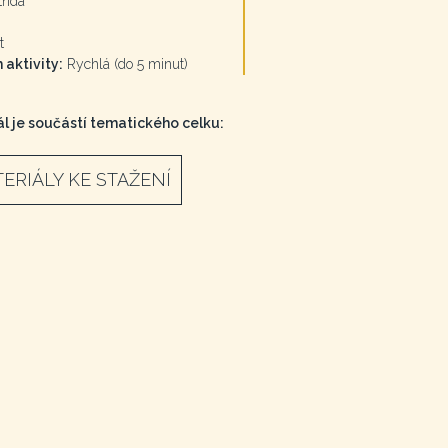
třída
t
 aktivity:
Rychlá (do 5 minut)
l je součástí tematického celku:
ERIÁLY KE STAŽENÍ