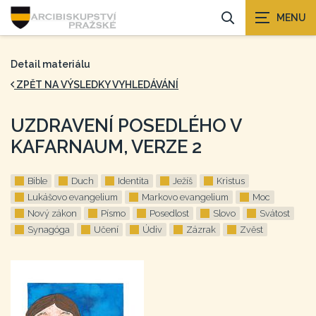
Detail materiálu
ZPĚT NA VÝSLEDKY VYHLEDÁVÁNÍ
UZDRAVENÍ POSEDLÉHO V
KAFARNAUM, VERZE 2
Bible
Duch
Identita
Ježíš
Kristus
Lukášovo evangelium
Markovo evangelium
Moc
Nový zákon
Písmo
Posedlost
Slovo
Svátost
Synagóga
Učení
Údiv
Zázrak
Zvěst