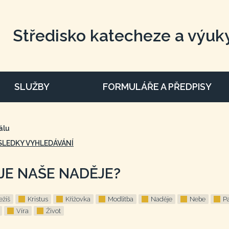
Středisko katecheze a výuk
SLUŽBY
FORMULÁŘE A PŘEDPISY
álu
SLEDKY VYHLEDÁVÁNÍ
 JE NAŠE NADĚJE?
ežíš
Kristus
Křížovka
Modlitba
Naděje
Nebe
P
Víra
Život