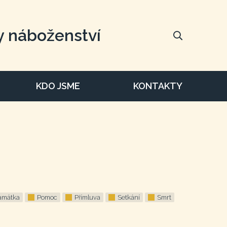
y náboženství
KDO JSME
KONTAKTY
amátka
Pomoc
Přímluva
Setkání
Smrt