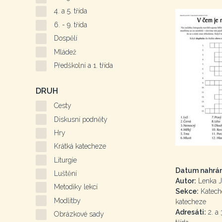
4. a 5. třída
6. - 9. třída
Dospělí
Mládež
Předškolní a 1. třída
DRUH
Cesty
Diskusní podněty
Hry
Krátká katecheze
Liturgie
Datum nahrán
Luštění
Autor:
Lenka J
Metodiky lekcí
Sekce:
Kateche
Modlitby
katecheze
Adresáti:
2. a 3
Obrázkové sady