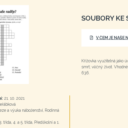
SOUBORY KE 
V ČEM JE NAŠE 
Křížovka využitelná jako 
smrt; věčný život. Vhodné 
636.
í:
21. 10. 2021
eřábková
ze a výuka náboženství, Rodinná
. třída, 4. a 5. třída, Předškolní a 1.