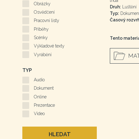
třída
Obrázky
Druh:
Luštění
Osvědčení
Typ:
Dokumen
Časový rozvrh
Pracovní listy
Příběhy
Scénky
Tento materiá
Výkladové texty
Vyrábění
MAT
TYP
Audio
Dokument
Online
Prezentace
Video
HLEDAT