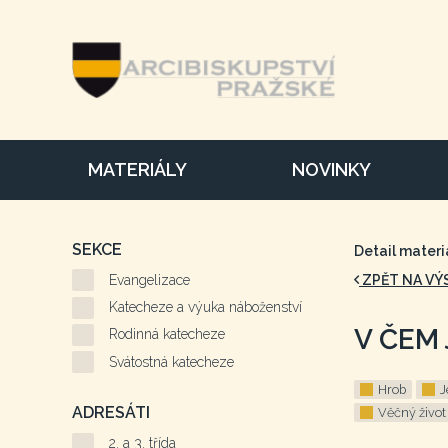
MATERIÁLY
NOVINKY
SEKCE
Detail materi
Evangelizace
ZPĚT NA VÝ
Katecheze a výuka náboženství
V ČEM
Rodinná katecheze
Svátostná katecheze
Hrob
J
ADRESÁTI
Věčný život
2. a 3. třída