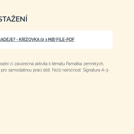
STAŽENÍ
NADĚJE? - KŘÍŽOVKA
(0,3 MB)
FILE-PDF
úvodní či závěrečná aktivita k tématu Památka zemřelých,
pro samostatnou práci dětí. Nižší náročnost. Signatura A-3-