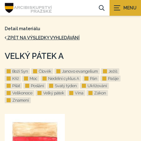
Detail materiálu
ZPĚT NA VÝSLEDKY VYHLEDÁVÁNÍ
VELKÝ PÁTEK A
Boží Syn
Člověk
Janovo evangelium
Ježíš
Kříž
Moc
Nedělní cyklus A
Pán
Pašije
Pilát
Poslání
Svatý týden
Ukřižování
Velikonoce
Velký pátek
Vina
Zákon
Znamení