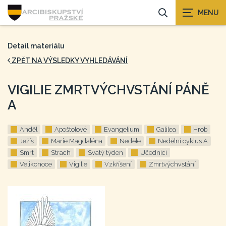
Detail materiálu
ZPĚT NA VÝSLEDKY VYHLEDÁVÁNÍ
VIGILIE ZMRTVÝCHVSTÁNÍ PÁNĚ
A
Anděl
Apoštolové
Evangelium
Galilea
Hrob
Ježíš
Marie Magdaléna
Neděle
Nedělní cyklus A
Smrt
Strach
Svatý týden
Učedníci
Velikonoce
Vigilie
Vzkříšení
Zmrtvýchvstání