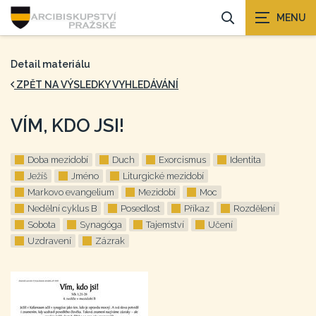
Detail materiálu
ZPĚT NA VÝSLEDKY VYHLEDÁVÁNÍ
VÍM, KDO JSI!
Doba mezidobí
Duch
Exorcismus
Identita
Ježíš
Jméno
Liturgické mezidobí
Markovo evangelium
Mezidobí
Moc
Nedělní cyklus B
Posedlost
Příkaz
Rozdělení
Sobota
Synagóga
Tajemství
Učení
Uzdravení
Zázrak