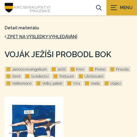
Detail materiálu
ZPĚT NA VÝSLEDKY VYHLEDÁVÁNÍ
VOJÁK JEŽÍŠI PROBODL BOK
Janovo evangelium
Ježíš
Krev
Písmo
Pravda
Smrt
Svědectví
Triduum
Ukřižování
Velikonoce
Velký pátek
Víra
Voda
Vojáci