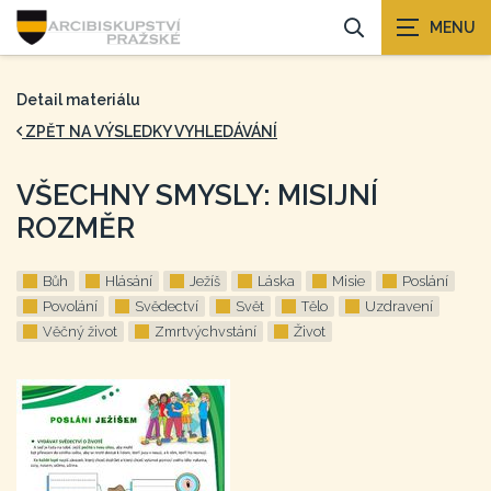
Detail materiálu
ZPĚT NA VÝSLEDKY VYHLEDÁVÁNÍ
VŠECHNY SMYSLY: MISIJNÍ
ROZMĚR
Bůh
Hlásání
Ježíš
Láska
Misie
Poslání
Povolání
Svědectví
Svět
Tělo
Uzdravení
Věčný život
Zmrtvýchvstání
Život