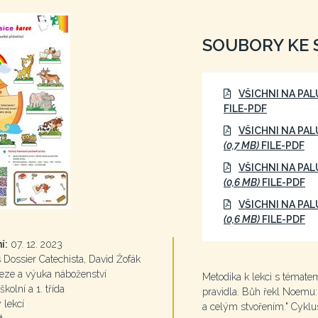
SOUBORY KE 
VŠICHNI NA PA
FILE-PDF
VŠICHNI NA PA
(0,7 MB)
FILE-PDF
VŠICHNI NA PA
(0,6 MB)
FILE-PDF
VŠICHNI NA PAL
(0,6 MB)
FILE-PDF
í:
07. 12. 2023
Dossier Catechista, David Žofák
eze a výuka náboženství
Metodika k lekci s tématem
kolní a 1. třída
pravidla. Bůh řekl Noemu:
 lekcí
a celým stvořením." Cyklu