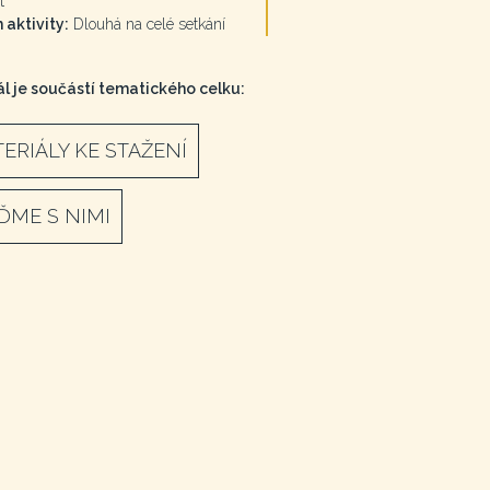
t
 aktivity:
Dlouhá na celé setkání
l je součástí tematického celku:
ERIÁLY KE STAŽENÍ
ĎME S NIMI