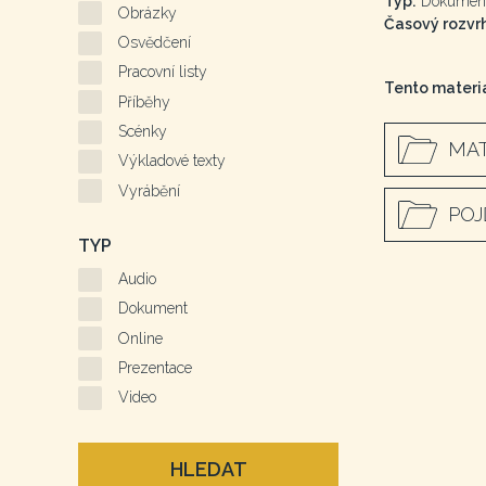
Typ:
Dokumen
Obrázky
Časový rozvrh
Osvědčení
Pracovní listy
Tento materiá
Příběhy
Scénky
MAT
Výkladové texty
Vyrábění
POJ
TYP
Audio
Dokument
Online
Prezentace
Video
HLEDAT