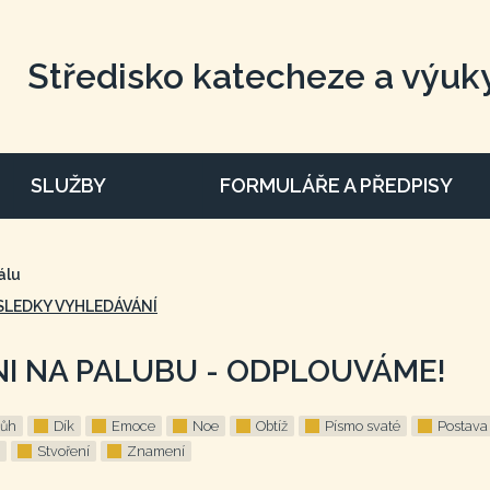
Středisko katecheze a výuk
SLUŽBY
FORMULÁŘE A PŘEDPISY
álu
SLEDKY VYHLEDÁVÁNÍ
NI NA PALUBU - ODPLOUVÁME!
ůh
Dík
Emoce
Noe
Obtíž
Písmo svaté
Postava
Stvoření
Znamení