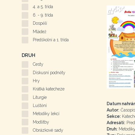
4. a 5. třída
6. - 9. třída
Dospělí
Mládež
Předškolní a 1. třída
DRUH
Cesty
Diskusní podněty
Hry
Krátká katecheze
Liturgie
Datum nahrán
Luštění
Autor:
Časopis 
Metodiky lekcí
Sekce:
Katech
Modlitby
Adresáti:
Předš
Druh:
Metodiky
Obrázkové sady