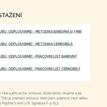
STAŽENÍ
LUBU: ODPLOUVÁME! - METODIKA BAREVNÁ
(0,7 MB)
LUBU: ODPLOUVÁME! - METODIKA ČERNOBÍLÁ
LUBU: ODPLOUVÁME! - PRACOVNÍ LIST BAREVNÝ
UBU: ODPLOUVÁME! - PRACOVNÍ LIST ČERNOBÍLÝ
 Noe a jeho archa, smlouva, lidské pocity, skupina a její
 "Toto je znamení smlouvy, které jsem ustanovil mezi sebou
s Pojďme s nimi 1/8. Signatura F-3-613.