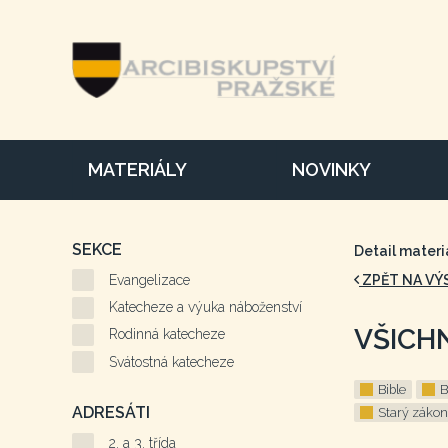
MATERIÁLY
NOVINKY
SEKCE
Detail materi
Evangelizace
ZPĚT NA VÝ
Katecheze a výuka náboženství
VŠICH
Rodinná katecheze
Svátostná katecheze
Bible
B
ADRESÁTI
Starý zákon
2. a 3. třída