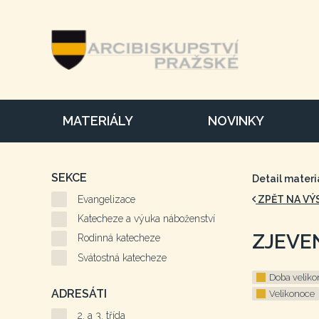
MATERIÁLY
NOVINKY
SEKCE
Detail materi
Evangelizace
ZPĚT NA VÝ
Katecheze a výuka náboženství
ZJEVEN
Rodinná katecheze
Svátostná katecheze
Doba veliko
ADRESÁTI
Velikonoce
2. a 3. třída