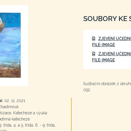
SOUBORY KE 
ZJEVENÍ UČEDNÍ
FILE-IMAGE
ZJEVENÍ UČEDNÍ
FILE-IMAGE
Ilustrační obrázek z okru
052.
í:
02. 11. 2021
Chadimová
izace, Katecheze a výuka
odinná katecheze
. třída, 4. a 5. třída, 6. - 9. třída,