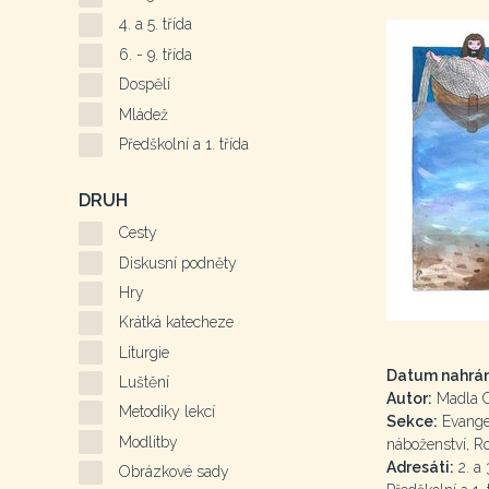
4. a 5. třída
6. - 9. třída
Dospělí
Mládež
Předškolní a 1. třída
DRUH
Cesty
Diskusní podněty
Hry
Krátká katecheze
Liturgie
Datum nahrán
Luštění
Autor:
Madla 
Metodiky lekcí
Sekce:
Evangel
Modlitby
náboženství, R
Adresáti:
2. a 3
Obrázkové sady