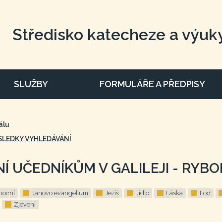
Středisko katecheze a výuk
SLUŽBY
FORMULÁŘE A PŘEDPISY
álu
SLEDKY VYHLEDÁVÁNÍ
Í UČEDNÍKŮM V GALILEJI - RYB
noční
Janovo evangelium
Ježíš
Jídlo
Láska
Loď
Zjevení