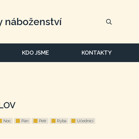
y náboženství
KDO JSME
KONTAKTY
OLOV
Noc
Pán
Petr
Ryba
Učedníci