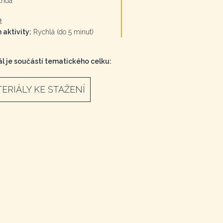
třída
t
 aktivity:
Rychlá (do 5 minut)
l je součástí tematického celku:
ERIÁLY KE STAŽENÍ