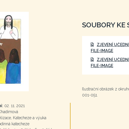
SOUBORY KE 
ZJEVENÍ UČEDNÍ
FILE-IMAGE
ZJEVENÍ UČEDNÍ
FILE-IMAGE
Ilustrační obrázek z okruh
001-051.
í:
02. 11. 2021
Chadimová
izace, Katecheze a výuka
odinná katecheze