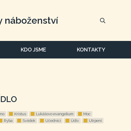
y náboženství
KDO JSME
KONTAKTY
ÍDLO
no
Kristus
Lukášovo evangelium
Moc
Ryba
Svědek
Učedníci
Údiv
Utrpení