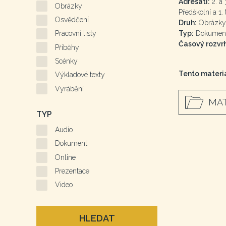
Adresáti:
2. a 3
Obrázky
Předškolní a 1. 
Osvědčení
Druh:
Obrázky
Typ:
Dokumen
Pracovní listy
Časový rozvrh
Příběhy
Scénky
Tento materiá
Výkladové texty
Vyrábění
MAT
TYP
Audio
Dokument
Online
Prezentace
Video
HLEDAT