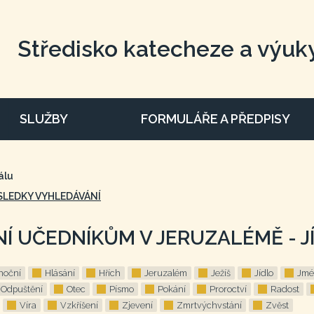
Středisko katecheze a výuk
SLUŽBY
FORMULÁŘE A PŘEDPISY
álu
SLEDKY VYHLEDÁVÁNÍ
NÍ UČEDNÍKŮM V JERUZALÉMĚ - J
noční
Hlásání
Hřích
Jeruzalém
Ježíš
Jídlo
Jmé
Odpuštění
Otec
Písmo
Pokání
Proroctví
Radost
Víra
Vzkříšení
Zjevení
Zmrtvýchvstání
Zvěst