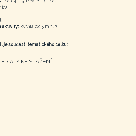
. třída, 4. a 5. třída, 6. - 9. třída,
třída
t
 aktivity:
Rychlá (do 5 minut)
l je součástí tematického celku:
ERIÁLY KE STAŽENÍ