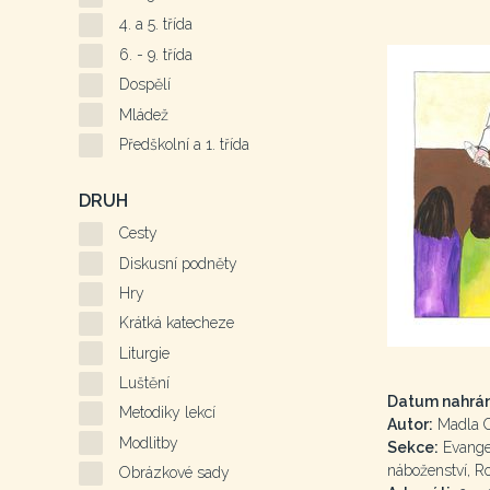
4. a 5. třída
6. - 9. třída
Dospělí
Mládež
Předškolní a 1. třída
DRUH
Cesty
Diskusní podněty
Hry
Krátká katecheze
Liturgie
Luštění
Datum nahrán
Metodiky lekcí
Autor:
Madla 
Modlitby
Sekce:
Evangel
náboženství, R
Obrázkové sady