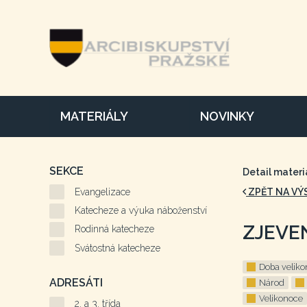
MATERIÁLY
NOVINKY
SEKCE
Detail materi
Evangelizace
ZPĚT NA VÝ
Katecheze a výuka náboženství
ZJEVE
Rodinná katecheze
Svátostná katecheze
Doba veliko
ADRESÁTI
Národ
Velikonoce
2. a 3. třída