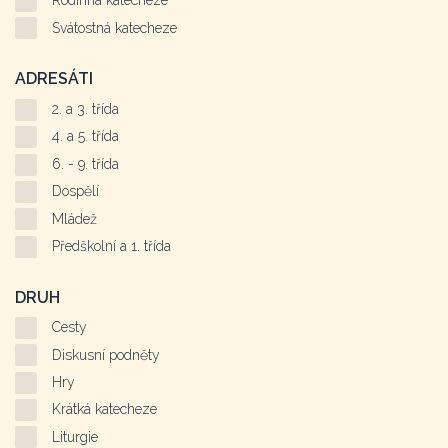
Rodinná katecheze
Svátostná katecheze
ADRESÁTI
2. a 3. třída
4. a 5. třída
6. - 9. třída
Dospělí
Mládež
Předškolní a 1. třída
DRUH
Cesty
Diskusní podněty
Hry
Krátká katecheze
Liturgie