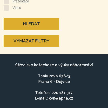
Prezentace
Video
HLEDAT
VYMAZAT FILTRY
Středisko katecheze a výuky náboženství
Thákurova 676/3
Praha 6 - Dejvice
Telefon: 220 181 317
E-mail:
kvn@apha.cz