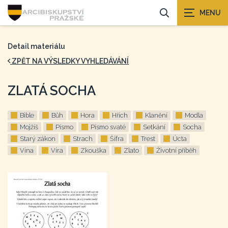
Detail materiálu
ZPĚT NA VÝSLEDKY VYHLEDÁVÁNÍ
ZLATÁ SOCHA
Bible
Bůh
Hora
Hřích
Klanění
Modla
Mojžíš
Písmo
Písmo svaté
Setkání
Socha
Starý zákon
Strach
Šifra
Trest
Úcta
Vina
Víra
Zkouška
Zlato
Životní příběh