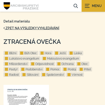
Detail materiálu
ZPĚT NA VÝSLEDKY VYHLEDÁVÁNÍ
ZTRACENÁ OVEČKA
Bližní
Bůh Otec
Hora
Ježíš
Láska
Lukášovo evangelium
Matoušovo evangelium
Milosrdenství
Odpovědnost
Ochrana
Otec
Pastýř
Podobenství
Pomoc
Postoj
Přítel
Radost
Slitování
Společenství
Věrnost