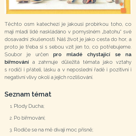
Těchto osm katechezí je jakousi probírkou toho, co
mají mladí lidé naskládáno v pomyslném „batohu“ své
dosavadní zkušenosti. Náš život je jako cesta do hor, a
proto je třeba si s sebou vzít jen to, co potřebujeme.
Soubor je určen
pro mladé chystající se na
biřmování
a zahrnuje důležitá témata jako vztahy
s rodiči i přáteli, lásku a v neposlední řadě i pozitivní i
negativní vlivy okolí a jejich rozlišování.
Seznam témat
Plody Ducha;
Po biřmování;
Rodiče se na mě dívají moc přísně;