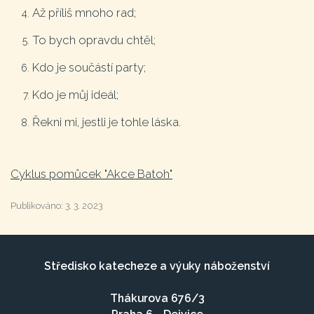
Až příliš mnoho rad;
To bych opravdu chtěl;
Kdo je součástí party;
Kdo je můj ideál;
Řekni mi, jestli je tohle láska.
Cyklus pomůcek "Akce Batoh"
Publikováno:
3. 3. 2023
Středisko katecheze a výuky náboženství
Thákurova 676/3