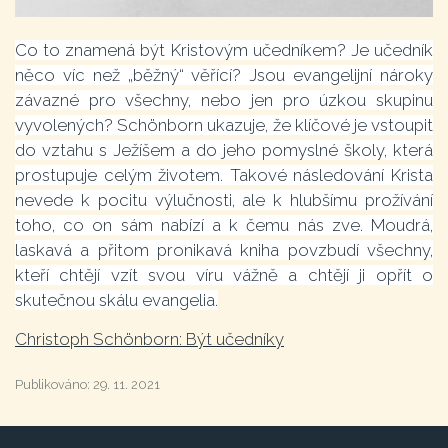
Co to znamená být Kristovým učedníkem? Je učedník
něco víc než „běžný“ věřící? Jsou evangelijní nároky
závazné pro všechny, nebo jen pro úzkou skupinu
vyvolených? Schönborn ukazuje, že klíčové je vstoupit
do vztahu s Ježíšem a do jeho pomyslné školy, která
prostupuje celým životem. Takové následování Krista
nevede k pocitu výlučnosti, ale k hlubšímu prožívání
toho, co on sám nabízí a k čemu nás zve. Moudrá,
laskavá a přitom pronikavá kniha povzbudí všechny,
kteří chtějí vzít svou víru vážně a chtějí ji opřít o
skutečnou skálu evangelia.
Christoph Schönborn: Být učedníky
Publikováno:
29. 11. 2021