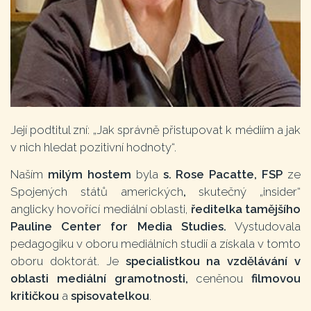
Její podtitul zní: „Jak správně přistupovat k médiím a jak
v nich hledat pozitivní hodnoty“.
Naším
milým hostem
byla
s. Rose Pacatte, FSP
ze
Spojených států amerických
,
skutečný „insider“
anglicky hovořící mediální oblasti,
ředitelka tamějšího
Pauline Center for Media Studies.
Vystudovala
pedagogiku v oboru mediálních studií a získala v tomto
oboru doktorát. Je
specialistkou na vzdělávání v
oblasti mediální gramotnosti,
ceněnou
filmovou
kritičkou
a
spisovatelkou
.