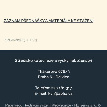
ZÁZNAM PŘEDNÁŠKY A MATERIÁLY KE STAŽENÍ
Publikováno:
15. 2. 2023
Středisko katecheze a výuky náboženství
Thákurova 676/3
Praha 6 - Dejvice
Telefon: 220 181 317
E-mail:
kvn@apha.cz
Mapa webu
|
Redakční systém
WebRedakce
-
NETservis s.r.o.
©