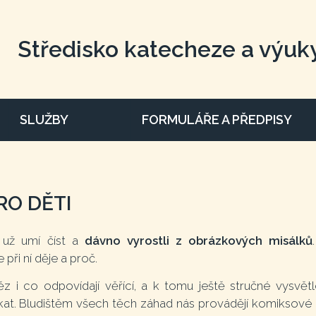
Středisko katecheze a výuk
SLUŽBY
FORMULÁŘE A PŘEDPISY
RO DĚTI
í už umí číst a
dávno vyrostli z obrázkových misálků
při ní děje a proč.
ěz i co odpovídají věřící, a k tomu ještě stručné vysvět
tkat. Bludištěm všech těch záhad nás provádějí komiksov