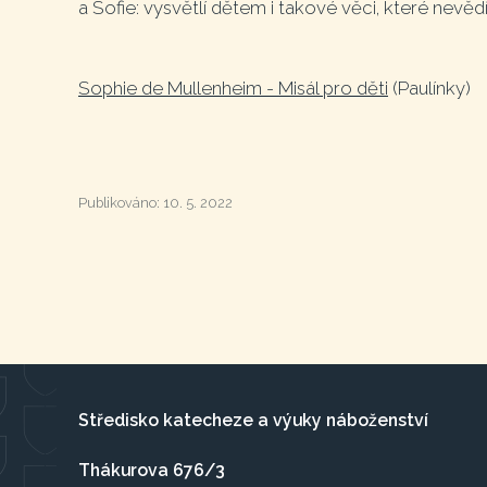
a Sofie: vysvětlí dětem i takové věci, které nevědí 
Sophie de Mullenheim - Misál pro děti
(Paulínky)
Publikováno:
10. 5. 2022
Středisko katecheze a výuky náboženství
Thákurova 676/3