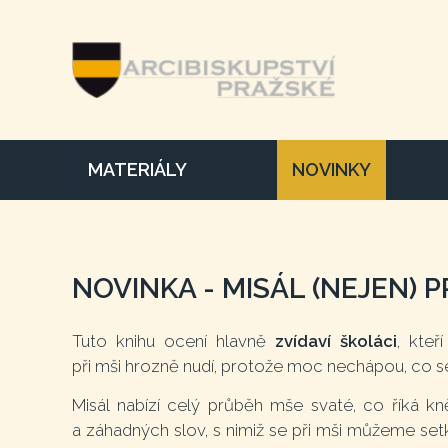
MATERIÁLY
NOVINKY
NOVINKA - MISÁL (NEJEN) P
Tuto knihu ocení hlavně
zvídaví školáci
, kteř
při mši hrozně nudí, protože moc nechápou, co se 
Misál nabízí celý průběh mše svaté, co říká kn
a záhadných slov, s nimiž se při mši můžeme se