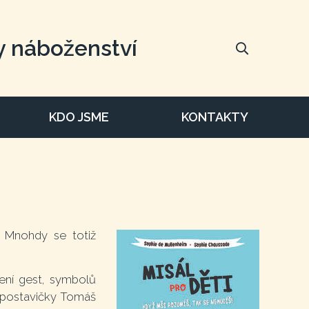
y náboženství
KDO JSME
KONTAKTY
. Mnohdy se totiž
lení gest, symbolů
é postavičky Tomáš