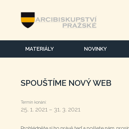
MATERIÁLY
NOVINKY
SPOUŠTÍME NOVÝ WEB
Termín konání:
25. 1. 2021
–
31. 3. 2021
Prohlédněte si ho právě teď a pošlete nám, pros