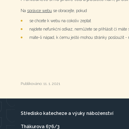
Na
správce webu
se obracejte, pokud
se chcete k webu na cokoliv zeptat
najdete nefunkční odkaz, nemůžete se přihlásit či máte s
máte-li nápad, k čemu ještě mohou stránky posloužit - rá
Publikováno: 11. 1. 2021
Středisko katecheze a výuky náboženství
Thákurova 676/3