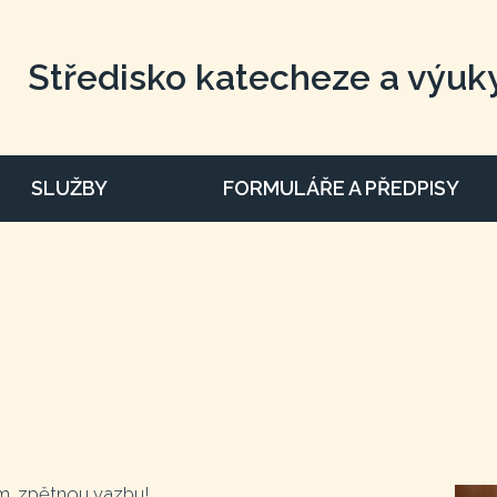
Středisko katecheze a výuk
SLUŽBY
FORMULÁŘE A PŘEDPISY
ím, zpětnou vazbu!