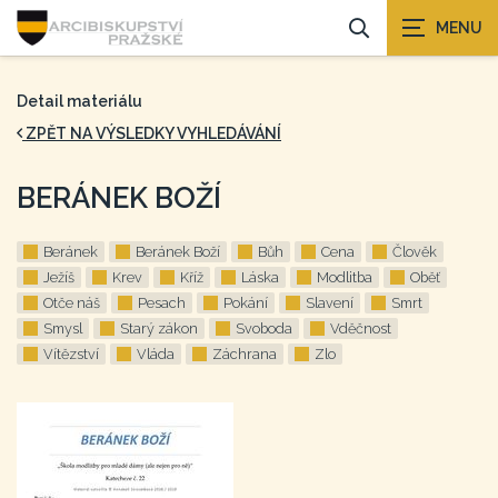
Detail materiálu
ZPĚT NA VÝSLEDKY VYHLEDÁVÁNÍ
BERÁNEK BOŽÍ
Beránek
Beránek Boží
Bůh
Cena
Člověk
Ježíš
Krev
Kříž
Láska
Modlitba
Oběť
Otče náš
Pesach
Pokání
Slavení
Smrt
Smysl
Starý zákon
Svoboda
Vděčnost
Vítězství
Vláda
Záchrana
Zlo