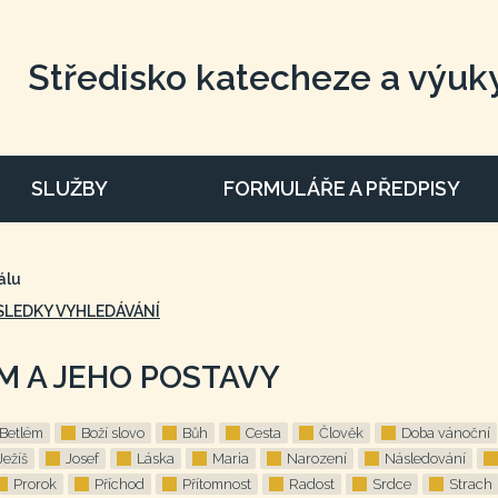
Středisko katecheze a výuk
SLUŽBY
FORMULÁŘE A PŘEDPISY
álu
SLEDKY VYHLEDÁVÁNÍ
M A JEHO POSTAVY
Betlém
Boží slovo
Bůh
Cesta
Člověk
Doba vánoční
Ježíš
Josef
Láska
Maria
Narození
Následování
Prorok
Příchod
Přítomnost
Radost
Srdce
Strach