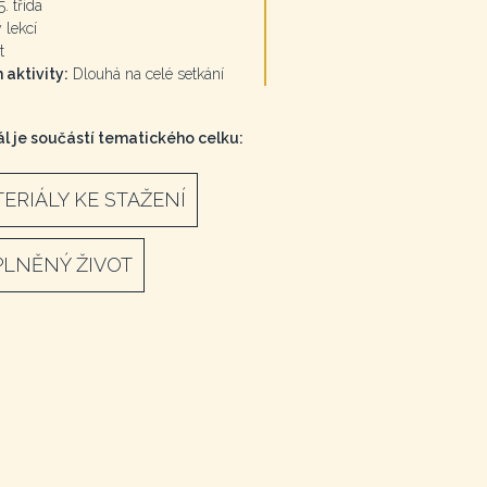
5. třída
 lekcí
t
 aktivity:
Dlouhá na celé setkání
l je součástí tematického celku:
ERIÁLY KE STAŽENÍ
LNĚNÝ ŽIVOT