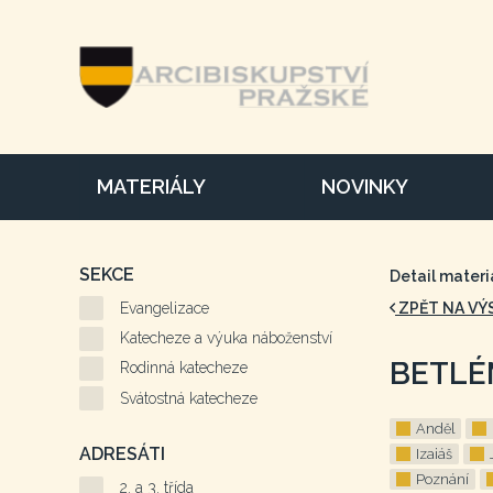
MATERIÁLY
NOVINKY
SEKCE
Detail materi
Evangelizace
ZPĚT NA VÝ
Katecheze a výuka náboženství
BETLÉ
Rodinná katecheze
Svátostná katecheze
Anděl
ADRESÁTI
Izaiáš
Poznání
2. a 3. třída