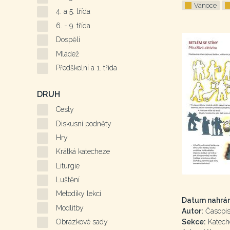
Vánoce
4. a 5. třída
6. - 9. třída
Dospělí
Mládež
Předškolní a 1. třída
DRUH
Cesty
Diskusní podněty
Hry
Krátká katecheze
Liturgie
Luštění
Metodiky lekcí
Datum nahrán
Modlitby
Autor:
Časopis 
Sekce:
Katech
Obrázkové sady