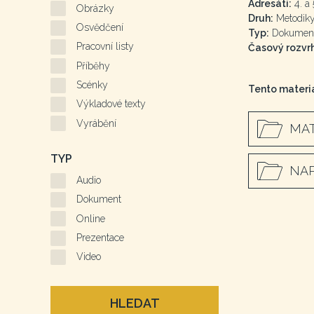
Adresáti:
4. a 
Obrázky
Druh:
Metodiky
Osvědčení
Typ:
Dokumen
Pracovní listy
Časový rozvrh
Příběhy
Scénky
Tento materiá
Výkladové texty
Vyrábění
MAT
TYP
NAP
Audio
Dokument
Online
Prezentace
Video
HLEDAT