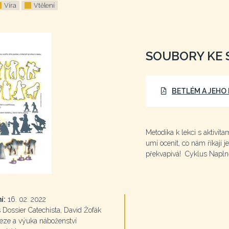
Víra
Vtělení
SOUBORY KE 
BETLÉM A JEHO
Metodika k lekci s aktivit
umí ocenit, co nám říkají j
překvapivá! Cyklus Naplně
í:
16. 02. 2022
Dossier Catechista, David Žofák
eze a výuka náboženství