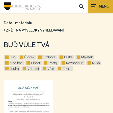
Detail materiálu
ZPĚT NA VÝSLEDKY VYHLEDÁVÁNÍ
BUĎ VŮLE TVÁ
Bůh
Člověk
Hodnota
Láska
Majetek
Modlitba
Plnost
Postoj
Rozhodnutí
Ruka
Touha
Vědomí
Vůle
Ztráta