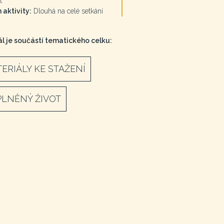
t
 aktivity:
Dlouhá na celé setkání
l je součástí tematického celku:
ERIÁLY KE STAŽENÍ
LNĚNÝ ŽIVOT