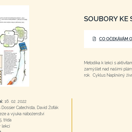
SOUBORY KE 
CO OČEKÁVÁM O
Metodika k lekci s aktivit
zamýšlet nad našimi plány
rok. Cyklus Naplněný živo
í:
16. 02. 2022
Dossier Catechista, David Žofák
eze a výuka náboženství
5. třída
 lekcí