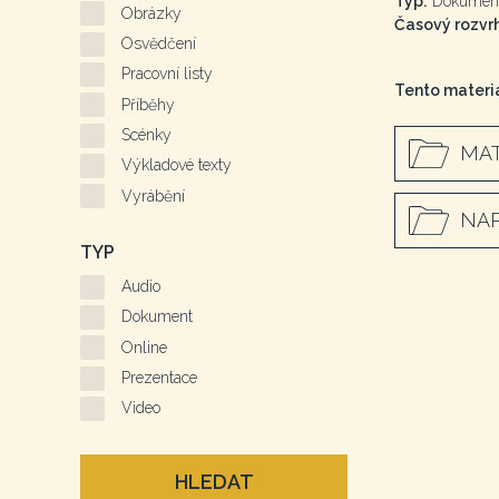
Typ:
Dokumen
Obrázky
Časový rozvrh
Osvědčení
Pracovní listy
Tento materiá
Příběhy
Scénky
MAT
Výkladové texty
Vyrábění
NAP
TYP
Audio
Dokument
Online
Prezentace
Video
HLEDAT