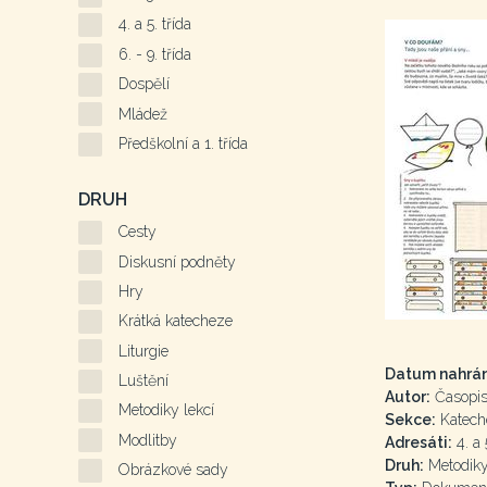
4. a 5. třída
6. - 9. třída
Dospělí
Mládež
Předškolní a 1. třída
DRUH
Cesty
Diskusní podněty
Hry
Krátká katecheze
Liturgie
Datum nahrán
Luštění
Autor:
Časopis 
Metodiky lekcí
Sekce:
Katech
Modlitby
Adresáti:
4. a 
Druh:
Metodiky
Obrázkové sady