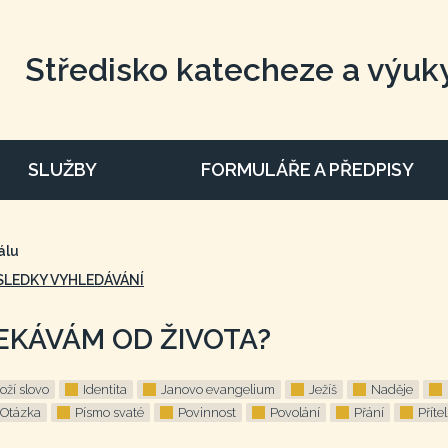
Středisko katecheze a výuk
SLUŽBY
FORMULÁŘE A PŘEDPISY
álu
SLEDKY VYHLEDÁVÁNÍ
EKÁVÁM OD ŽIVOTA?
oží slovo
Identita
Janovo evangelium
Ježíš
Naděje
Otázka
Písmo svaté
Povinnost
Povolání
Přání
Přítel