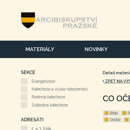
MATERIÁLY
NOVINKY
SEKCE
Detail materi
Evangelizace
ZPĚT NA VÝ
Katecheze a výuka náboženství
CO OČ
Rodinná katecheze
Svátostná katecheze
Bible
B
ADRESÁTI
Osoba
2. a 3. třída