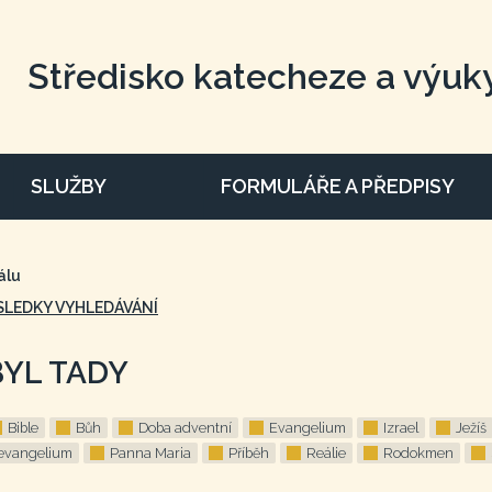
Středisko katecheze a výuk
SLUŽBY
FORMULÁŘE A PŘEDPISY
álu
SLEDKY VYHLEDÁVÁNÍ
BYL TADY
Bible
Bůh
Doba adventní
Evangelium
Izrael
Ježíš
evangelium
Panna Maria
Příběh
Reálie
Rodokmen