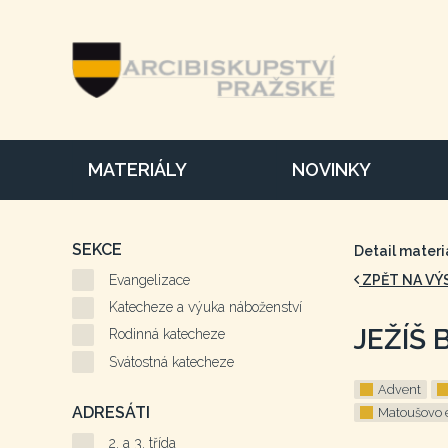
MATERIÁLY
NOVINKY
SEKCE
Detail materi
Evangelizace
ZPĚT NA VÝ
Katecheze a výuka náboženství
JEŽÍŠ 
Rodinná katecheze
Svátostná katecheze
Advent
ADRESÁTI
Matoušovo 
2. a 3. třída