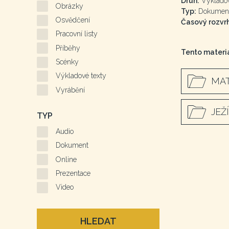
Druh:
Výkladov
Obrázky
Typ:
Dokumen
Osvědčení
Časový rozvrh
Pracovní listy
Příběhy
Tento materiá
Scénky
Výkladové texty
MAT
Vyrábění
JEŽ
TYP
Audio
Dokument
Online
Prezentace
Video
HLEDAT