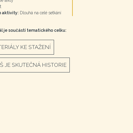
é texty
t
 aktivity:
Dlouhá na celé setkání
l je součástí tematického celku:
ERIÁLY KE STAŽENÍ
ÍŠ JE SKUTEČNÁ HISTORIE