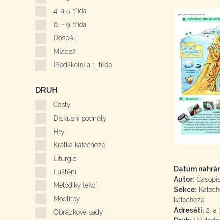
4. a 5. třída
6. - 9. třída
Dospělí
Mládež
Předškolní a 1. třída
DRUH
Cesty
Diskusní podněty
Hry
Krátká katecheze
Liturgie
Datum nahrán
Luštění
Autor:
Časopis 
Metodiky lekcí
Sekce:
Kateche
Modlitby
katecheze
Adresáti:
2. a 3
Obrázkové sady