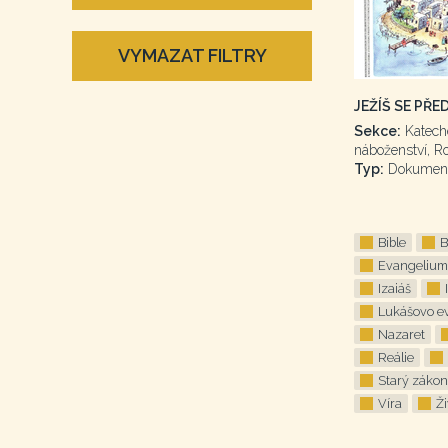
VYMAZAT FILTRY
JEŽÍŠ SE PŘ
Sekce:
Katech
náboženství, R
Typ:
Dokumen
Bible
B
Evangelium
Izaiáš
Lukášovo e
Nazaret
Reálie
Starý zákon
Víra
Ži