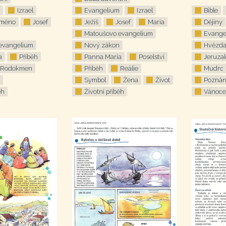
Izrael
Evangelium
Izrael
Bible
méno
Josef
Ježíš
Josef
Maria
Dějiny
Matoušovo evangelium
Evange
evangelium
Nový zákon
Hvězd
a
Příběh
Panna Maria
Poselství
Jeruza
Rodokmen
Příběh
Reálie
Mudrc
Symbol
Žena
Život
Poznán
ěh
Životní příběh
Vánoce