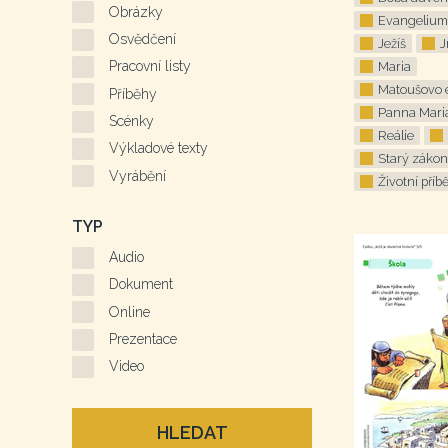
Obrázky
Evangelium
Osvědčení
Ježíš
J
Pracovní listy
Maria
Matoušovo 
Příběhy
Panna Mari
Scénky
Reálie
Výkladové texty
Starý zákon
Vyrábění
Životní příb
TYP
Audio
Dokument
Online
Prezentace
Video
HLEDAT