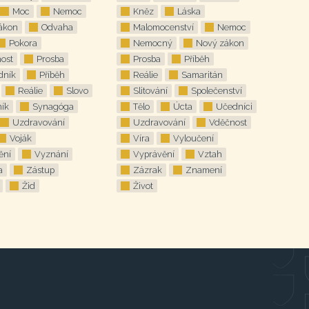
Moc
Nemoc
Kněz
Láska
ákon
Odvaha
Malomocenství
Nemoc
Pokora
Nemocný
Nový zákon
nost
Prosba
Prosba
Příběh
dník
Příběh
Reálie
Samaritán
Reálie
Slovo
Slitování
Společenství
ník
Synagóga
Tělo
Úcta
Učedníci
Uzdravování
Uzdravování
Vděčnost
Voják
Víra
Vyloučení
ění
Vyznání
Vyprávění
Vztah
a
Zástup
Zázrak
Znamení
Žid
Život
ující
a