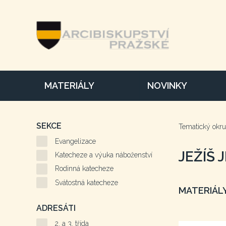
MATERIÁLY
NOVINKY
SEKCE
Tematický okr
Evangelizace
JEŽÍŠ 
Katecheze a výuka náboženství
Rodinná katecheze
Svátostná katecheze
MATERIÁLY
ADRESÁTI
2. a 3. třída