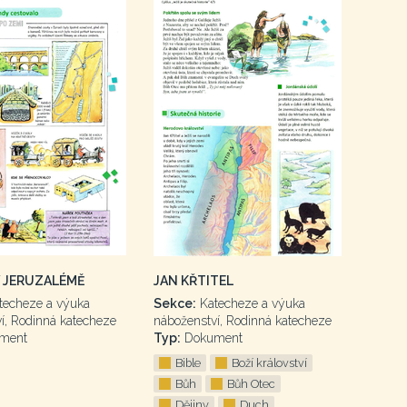
 JERUZALÉMĚ
JAN KŘTITEL
techeze a výuka
Sekce:
Katecheze a výuka
í, Rodinná katecheze
náboženství, Rodinná katecheze
ment
Typ:
Dokument
Bible
Boží království
Bůh
Bůh Otec
Dějiny
Duch