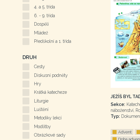
4. a 5. třída
6. - 9. třída
Dospělí
Mládež
Předškolní a 1. třída
DRUH
Cesty
Diskusní podněty
Hry
Krátká katecheze
JEŽÍŠ BYL TA
Liturgie
Sekce:
Katech
Luštění
náboženství, R
Typ:
Dokumen
Metodiky lekcí
Modlitby
Advent
Obrázkové sady
Doba adven