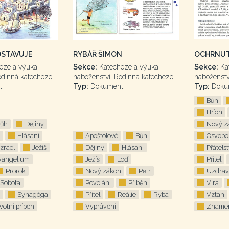
EDSTAVUJE
RYBÁŘ ŠIMON
OCHRNUT
eze a výuka
Sekce:
Katecheze a výuka
Sekce:
Ka
odinná katecheze
náboženství, Rodinná katecheze
náboženstv
t
Typ:
Dokument
Typ:
Doku
Bůh
Hřích
ůh
Dějiny
Nový z
Hlásání
Apoštolové
Bůh
Osvobo
Izrael
Ježíš
Dějiny
Hlásání
Přátelst
vangelium
Ježíš
Loď
Přítel
Prorok
Nový zákon
Petr
Uzdrav
Sobota
Povolání
Příběh
Víra
Synagóga
Přítel
Reálie
Ryba
Vztah
votní příběh
Vyprávění
Zname