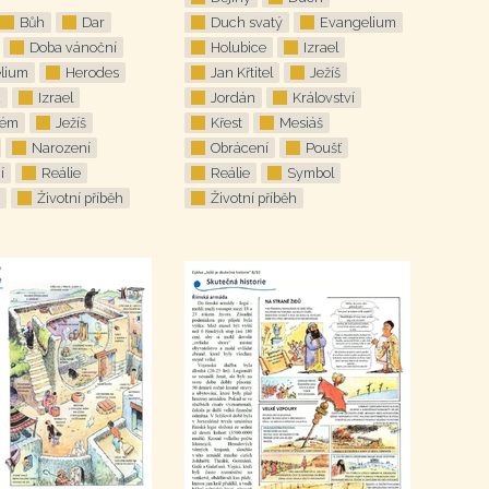
Bůh
Dar
Duch svatý
Evangelium
Doba vánoční
Holubice
Izrael
lium
Herodes
Jan Křtitel
Ježíš
a
Izrael
Jordán
Království
lém
Ježíš
Křest
Mesiáš
Narození
Obrácení
Poušť
í
Reálie
Reálie
Symbol
Životní příběh
Životní příběh