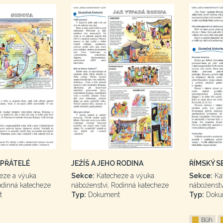
EPŘÁTELÉ
JEŽÍŠ A JEHO RODINA
ŘÍMSKÝ S
eze a výuka
Sekce:
Katecheze a výuka
Sekce:
Ka
odinná katecheze
náboženství, Rodinná katecheze
náboženstv
t
Typ:
Dokument
Typ:
Doku
Bůh