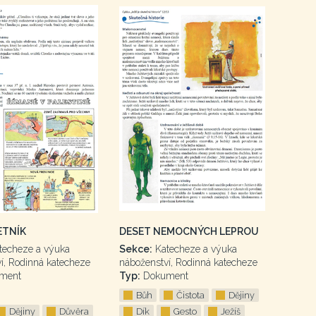
ETNÍK
DESET NEMOCNÝCH LEPROU
techeze a výuka
Sekce:
Katecheze a výuka
í, Rodinná katecheze
náboženství, Rodinná katecheze
ment
Typ:
Dokument
Bůh
Čistota
Dějiny
Dějiny
Důvěra
Dík
Gesto
Ježíš