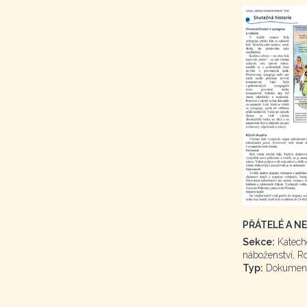
PŘÁTELÉ A N
Sekce:
Katech
náboženství, R
Typ:
Dokumen