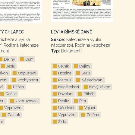
Ý CHLAPEC
LEVI A ŘÍMSKÉ DANĚ
techeze a výuka
Sekce:
Katecheze a výuka
í, Rodinná katecheze
náboženství, Rodinná katecheze
ment
Typ:
Dokument
Dějiny
Dům
Ježíš
Celník
Dějiny
ákon
Odpuštění
Hostina
Ježíš
zení
Pochybnost
Matouš
Následování
ví
Příběh
Nepřátelství
Nový zákon
Reálie
Povolání
Příběh
ení
Uzdravování
Reálie
Řím
Vyprávění
Učedníci
Vojáci
Zázrak
Vyprávění
Změna
ní
Židé