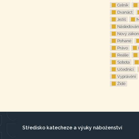
Celník
Dvanáct
Ježíš
M
Následován
Nový zákon
Pohané
Právo
Reálie
Sobota
Učedníci
Vyprávění
Židé
Středisko katecheze a výuky náboženství