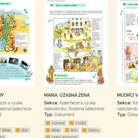
DY
MARIA: ÚŽASNÁ ŽENA
MUDRCI V
eze a výuka
Sekce:
Katecheze a výuka
Sekce:
Ka
odinná katecheze
náboženství, Rodinná katecheze
náboženstv
t
Typ:
Dokument
Typ:
Doku
Advent
Anděl
Bible
Bůh
Bible
Bůh
Dějiny
tní
Doba adventní