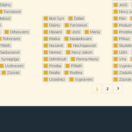
Dějiny
Ježíš
Farizeové
Nový z
atouš
Boží Syn
Ďábel
Pán
í
Dějiny
Farizeové
Posluš
Odsouzení
Hlásání
Ježíš
Maria
Prostře
Pohoršení
Matka
Následování
Příkaz
Příběh
Nazaret
Nechápavost
Služeb
Saduceové
Nemoc
Nový zákon
Údiv
Synagóga
Odmítnutí
Panna Maria
Víra
Uzdravení
Prosba
Příběh
Vypráv
Zázrak
Reálie
Rodina
Zásluh
Učedníci
Vyprávění
Zázrak
1
2
Násled
stránk