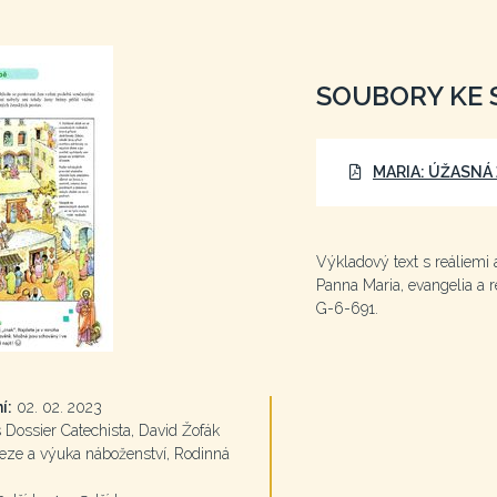
SOUBORY KE 
MARIA: ÚŽASNÁ 
Výkladový text s reáliemi 
Panna Maria, evangelia a re
G-6-691.
í:
02. 02. 2023
Dossier Catechista, David Žofák
ze a výuka náboženství, Rodinná