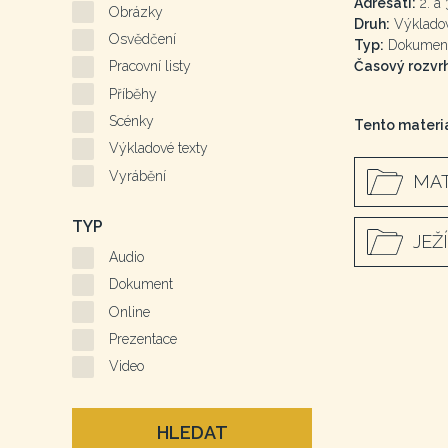
Adresáti:
2. a 3
Obrázky
Druh:
Výkladov
Osvědčení
Typ:
Dokumen
Časový rozvrh
Pracovní listy
Příběhy
Scénky
Tento materiá
Výkladové texty
Vyrábění
MAT
TYP
JEŽ
Audio
Dokument
Online
Prezentace
Video
HLEDAT