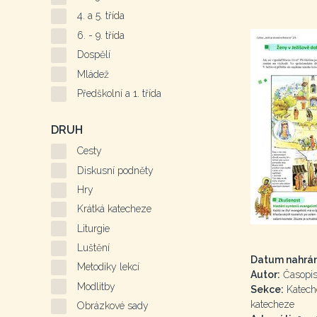
4. a 5. třída
6. - 9. třída
Dospělí
Mládež
Předškolní a 1. třída
DRUH
Cesty
Diskusní podněty
Hry
Krátká katecheze
Liturgie
Luštění
Datum nahrán
Metodiky lekcí
Autor:
Časopis 
Modlitby
Sekce:
Kateche
katecheze
Obrázkové sady