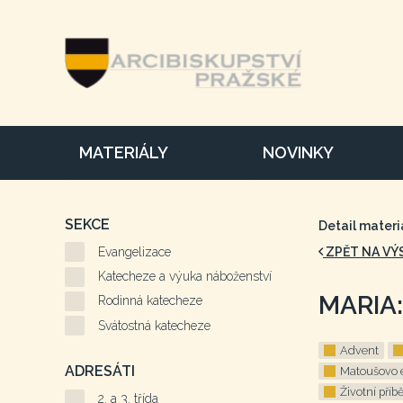
MATERIÁLY
NOVINKY
SEKCE
Detail materi
Evangelizace
ZPĚT NA VÝ
Katecheze a výuka náboženství
MARIA
Rodinná katecheze
Svátostná katecheze
Advent
ADRESÁTI
Matoušovo 
Životní příb
2. a 3. třída