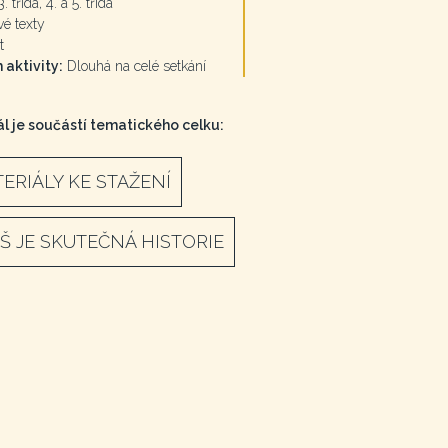
. třída, 4. a 5. třída
é texty
t
 aktivity:
Dlouhá na celé setkání
l je součástí tematického celku:
ERIÁLY KE STAŽENÍ
ÍŠ JE SKUTEČNÁ HISTORIE