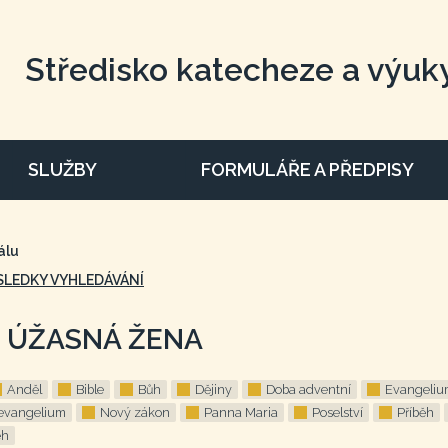
Středisko katecheze a výuk
SLUŽBY
FORMULÁŘE A PŘEDPISY
álu
SLEDKY VYHLEDÁVÁNÍ
: ÚŽASNÁ ŽENA
Anděl
Bible
Bůh
Dějiny
Doba adventní
Evangeliu
evangelium
Nový zákon
Panna Maria
Poselství
Příběh
ěh