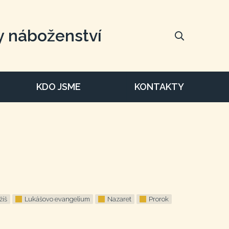
y náboženství
KDO JSME
KONTAKTY
žíš
Lukášovo evangelium
Nazaret
Prorok