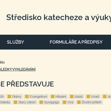
Středisko katecheze a výuk
SLUŽBY
FORMULÁŘE A PŘEDPISY
álu
SLEDKY VYHLEDÁVÁNÍ
SE PŘEDSTAVUJE
ůh
Dějiny
Evangelium
Hlásání
Izaiáš
Izrael
Je
Sobota
Starý zákon
Synagóga
Víra
Životní příběh