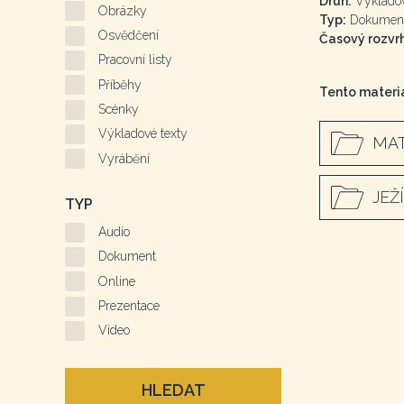
Druh:
Výkladov
Obrázky
Typ:
Dokumen
Osvědčení
Časový rozvrh
Pracovní listy
Příběhy
Tento materiá
Scénky
Výkladové texty
MAT
Vyrábění
JEŽ
TYP
Audio
Dokument
Online
Prezentace
Video
HLEDAT