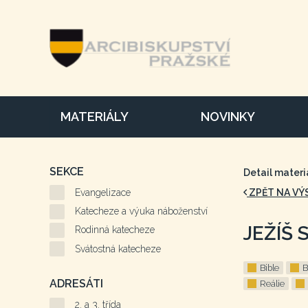
MATERIÁLY
NOVINKY
SEKCE
Detail materi
Evangelizace
ZPĚT NA VÝ
Katecheze a výuka náboženství
JEŽÍŠ 
Rodinná katecheze
Svátostná katecheze
Bible
B
ADRESÁTI
Reálie
2. a 3. třída