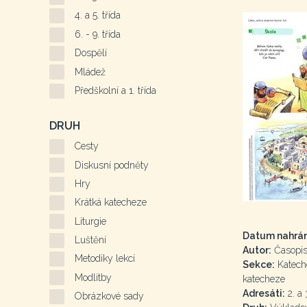
4. a 5. třída
6. - 9. třída
Dospělí
Mládež
Předškolní a 1. třída
DRUH
Cesty
Diskusní podněty
Hry
Krátká katecheze
Liturgie
Datum nahrán
Luštění
Autor:
Časopis 
Metodiky lekcí
Sekce:
Kateche
Modlitby
katecheze
Adresáti:
2. a 3
Obrázkové sady