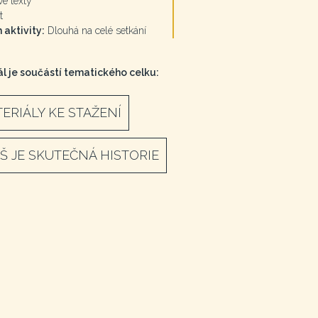
é texty
t
 aktivity:
Dlouhá na celé setkání
l je součástí tematického celku:
ERIÁLY KE STAŽENÍ
ÍŠ JE SKUTEČNÁ HISTORIE