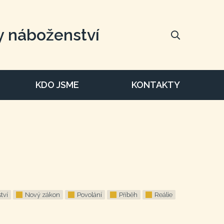
y náboženství
KDO JSME
KONTAKTY
tví
Nový zákon
Povolání
Příběh
Reálie