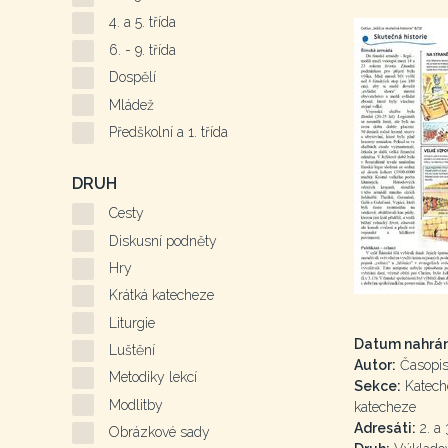
4. a 5. třída
6. - 9. třída
Dospělí
Mládež
Předškolní a 1. třída
DRUH
Cesty
Diskusní podněty
Hry
Krátká katecheze
Liturgie
Datum nahrán
Luštění
Autor:
Časopis 
Metodiky lekcí
Sekce:
Kateche
Modlitby
katecheze
Adresáti:
2. a 3
Obrázkové sady