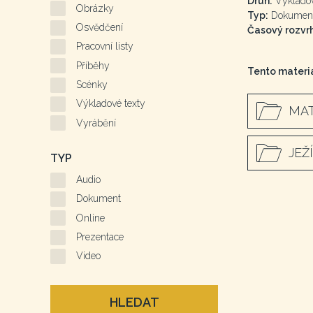
Druh:
Výkladov
Obrázky
Typ:
Dokumen
Osvědčení
Časový rozvrh
Pracovní listy
Příběhy
Tento materiá
Scénky
Výkladové texty
MAT
Vyrábění
JEŽ
TYP
Audio
Dokument
Online
Prezentace
Video
HLEDAT