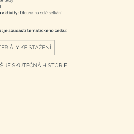
é texty
t
 aktivity:
Dlouhá na celé setkání
l je součástí tematického celku:
ERIÁLY KE STAŽENÍ
ÍŠ JE SKUTEČNÁ HISTORIE