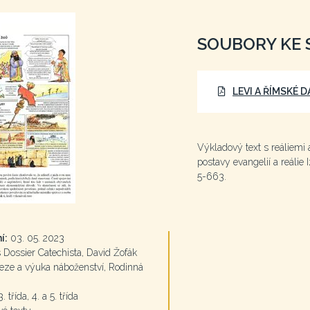
SOUBORY KE 
LEVI A ŘÍMSKÉ 
Výkladový text s reáliemi 
postavy evangelií a reálie 
5-663.
í:
03. 05. 2023
Dossier Catechista, David Žofák
ze a výuka náboženství, Rodinná
. třída, 4. a 5. třída