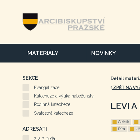
MATERIÁLY
NOVINKY
SEKCE
Detail materi
Evangelizace
ZPĚT NA VÝ
Katecheze a výuka náboženství
LEVI A
Rodinná katecheze
Svátostná katecheze
Celník
ADRESÁTI
Řím
Uč
2. a 3. třída