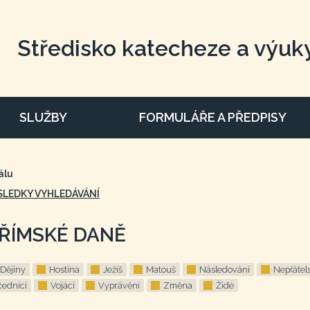
Středisko katecheze a výuk
SLUŽBY
FORMULÁŘE A PŘEDPISY
álu
SLEDKY VYHLEDÁVÁNÍ
 ŘÍMSKÉ DANĚ
Dějiny
Hostina
Ježíš
Matouš
Následování
Nepřátels
edníci
Vojáci
Vyprávění
Změna
Židé