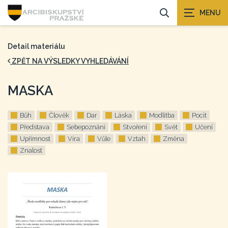
Detail materiálu
ZPĚT NA VÝSLEDKY VYHLEDÁVÁNÍ
MASKA
Bůh
Člověk
Dar
Láska
Modlitba
Pocit
Představa
Sebepoznání
Stvoření
Svět
Učení
Upřímnost
Víra
Vůle
Vztah
Změna
Znalost