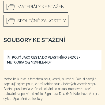
MATERIÁLY KE STAŽENÍ
SPOLEČNĚ ZA KOSTELY
SOUBORY KE STAŽENÍ
POUŤ JAKO CESTA DO VLASTNÍHO SRDCE -
METODIKA
(0,5 MB)
FILE-PDF
Metodika k lekci s tématem pouť, kostel, putování. Děti si osvojí či
zopakují pojem pouti, zkusí zahlédnout v běžných věcech stopu
Božího působení a v rámci setkání se pokusí duchovně prožít
putování na posvátné místo. Signatura D-4-616. Katecheze č. 1.3 z
cyklu "Společně za kostely".