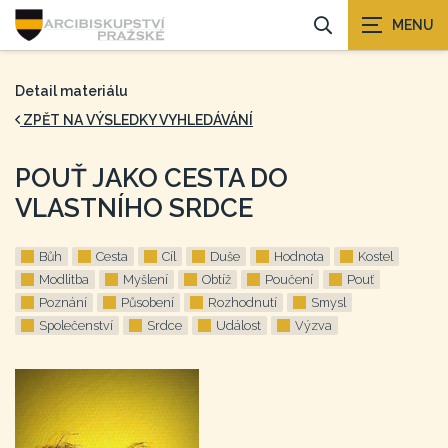
Detail materiálu
ZPĚT NA VÝSLEDKY VYHLEDÁVÁNÍ
POUŤ JAKO CESTA DO
VLASTNÍHO SRDCE
Bůh
Cesta
Cíl
Duše
Hodnota
Kostel
Modlitba
Myšlení
Obtíž
Poučení
Pouť
Poznání
Působení
Rozhodnutí
Smysl
Společenství
Srdce
Událost
Výzva