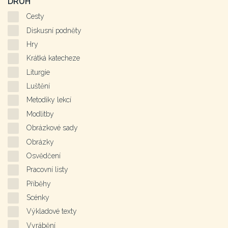
DRUH
Cesty
Diskusní podněty
Hry
Krátká katecheze
Liturgie
Luštění
Metodiky lekcí
Modlitby
Obrázkové sady
Obrázky
Osvědčení
Pracovní listy
Příběhy
Scénky
Výkladové texty
Vyrábění