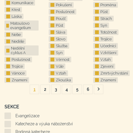
Komunikace
Pokušení
Proměna
Křest
Poslušnost
Půst
Láska
Poušť
Strach
Matoušovo
Půst
Syn
evangelium
Sláva
Totožnost
Nebe
Slovo
Trojice
Neděle
Služba
Učedníci
Nedělní
cyklus A
Syn
Vzkříšení
Poslušnost
Věrnost
Vztah
Trojice
Vůle
Zjevení
Vánoce
Vztah
Zmrtvýchvstání
Znamení
Zkouška
Znamení
1
2
3
4
5
6
Následující
stránka
SEKCE
Evangelizace
Katecheze a výuka náboženství
Rodinná katecheze