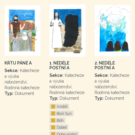
KŘTU PÁNĚ A
1. NEDĚLE
2. NEDĚLE
POSTNÍ A
POSTNÍ A
Sekce:
Katecheze
Sekce:
Katecheze
Sekce:
Katecheze
a výuka
a výuka
a výuka
náboženství,
náboženství,
náboženství,
Rodinná katecheze
Rodinná katecheze
Rodinná katecheze
Typ:
Dokument
Typ:
Dokument
Typ:
Dokument
Anděl
Boží Syn
Bůh
Ďábel
Doba postní