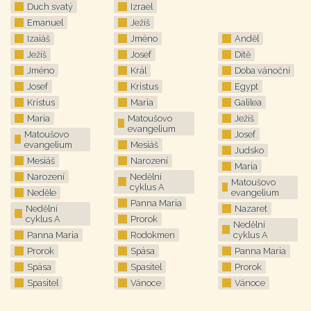
Duch svatý
Izrael
Emanuel
Ježíš
Izaiáš
Jméno
Anděl
Ježíš
Josef
Dítě
Jméno
Král
Doba vánoční
Josef
Kristus
Egypt
Kristus
Maria
Galilea
Maria
Matoušovo
Ježíš
evangelium
Matoušovo
Josef
evangelium
Mesiáš
Judsko
Mesiáš
Narození
Maria
Narození
Nedělní
Matoušovo
cyklus A
Neděle
evangelium
Panna Maria
Nedělní
Nazaret
cyklus A
Prorok
Nedělní
Panna Maria
Rodokmen
cyklus A
Prorok
Spása
Panna Maria
Spása
Spasitel
Prorok
Spasitel
Vánoce
Vánoce