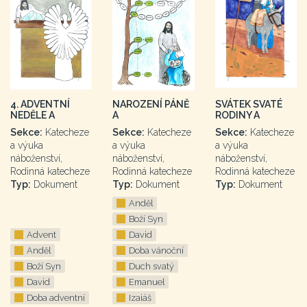
4. ADVENTNÍ
NAROZENÍ PÁNĚ
SVÁTEK SVATÉ
NEDĚLE A
A
RODINY A
Sekce:
Katecheze
Sekce:
Katecheze
Sekce:
Katecheze
a výuka
a výuka
a výuka
náboženství,
náboženství,
náboženství,
Rodinná katecheze
Rodinná katecheze
Rodinná katecheze
Typ:
Dokument
Typ:
Dokument
Typ:
Dokument
Anděl
Boží Syn
Advent
David
Anděl
Doba vánoční
Boží Syn
Duch svatý
David
Emanuel
Doba adventní
Izaiáš