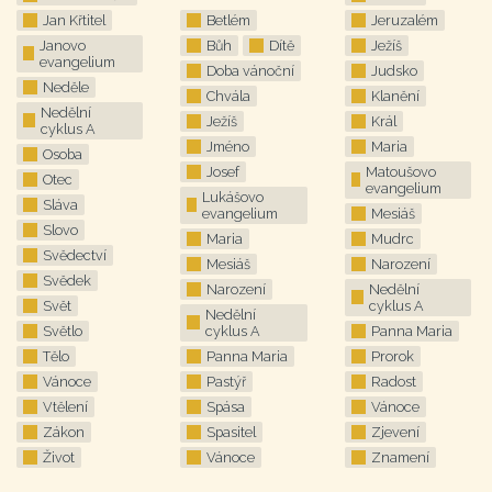
Jan Křtitel
Betlém
Jeruzalém
Janovo
Bůh
Dítě
Ježíš
evangelium
Doba vánoční
Judsko
Neděle
Chvála
Klanění
Nedělní
Ježíš
Král
cyklus A
Jméno
Maria
Osoba
Josef
Matoušovo
Otec
evangelium
Lukášovo
Sláva
evangelium
Mesiáš
Slovo
Maria
Mudrc
Svědectví
Mesiáš
Narození
Svědek
Narození
Nedělní
Svět
cyklus A
Nedělní
Světlo
cyklus A
Panna Maria
Tělo
Panna Maria
Prorok
Vánoce
Pastýř
Radost
Vtělení
Spása
Vánoce
Zákon
Spasitel
Zjevení
Život
Vánoce
Znamení