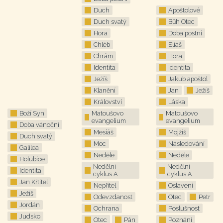
Duch
Apoštolové
Duch svatý
Bůh Otec
Hora
Doba postní
Chléb
Eliáš
Chrám
Hora
Identita
Identita
Ježíš
Jakub apoštol
Klanění
Jan
Ježíš
Království
Láska
Boží Syn
Matoušovo
Matoušovo
evangelium
evangelium
Doba vánoční
Mesiáš
Mojžíš
Duch svatý
Moc
Následování
Galilea
Neděle
Neděle
Holubice
Nedělní
Nedělní
Identita
cyklus A
cyklus A
Jan Křtitel
Nepřítel
Oslavení
Ježíš
Odevzdanost
Otec
Petr
Jordán
Ochrana
Poslušnost
Judsko
Otec
Pán
Poznání