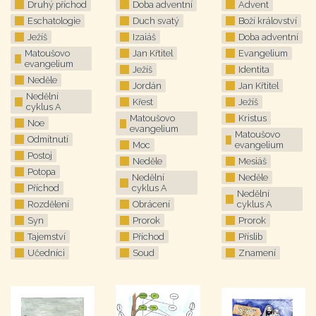
Druhý příchod
Doba adventní
Advent
Eschatologie
Duch svatý
Boží království
Ježíš
Izaiáš
Doba adventní
Matoušovo
Jan Křtitel
Evangelium
evangelium
Ježíš
Identita
Neděle
Jordán
Jan Křtitel
Nedělní
Křest
Ježíš
cyklus A
Matoušovo
Kristus
Noe
evangelium
Matoušovo
Odmítnutí
Moc
evangelium
Postoj
Neděle
Mesiáš
Potopa
Nedělní
Neděle
Příchod
cyklus A
Nedělní
Rozdělení
Obrácení
cyklus A
Syn
Prorok
Prorok
Tajemství
Příchod
Příslib
Učedníci
Soud
Znamení