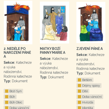
2. NEDĚLE PO
MATKY BOŽÍ
ZJEVENÍ PÁNĚ A
NAROZENÍ PÁNĚ
PANNY MARIE A
Sekce:
Katecheze
A
Sekce:
Katecheze
a výuka
Sekce:
Katecheze
a výuka
náboženství,
a výuka
náboženství,
Rodinná katecheze
náboženství,
Rodinná katecheze
Typ:
Dokument
Rodinná katecheze
Typ:
Dokument
Betlém
Typ:
Dokument
Dějiny spásy
Boží Syn
Dítě
Bůh
Doba vánoční
Bůh Otec
Hvězda
Doba vánoční
Identita