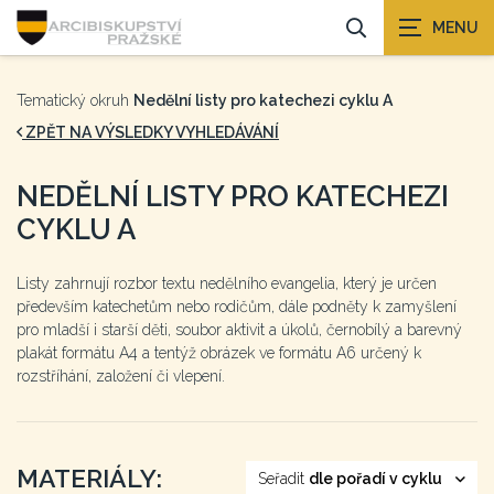
Tematický okruh
Nedělní listy pro katechezi cyklu A
ZPĚT NA VÝSLEDKY VYHLEDÁVÁNÍ
NEDĚLNÍ LISTY PRO KATECHEZI
CYKLU A
Listy zahrnují rozbor textu nedělního evangelia, který je určen
především katechetům nebo rodičům, dále podněty k zamyšlení
pro mladší i starší děti, soubor aktivit a úkolů, černobílý a barevný
plakát formátu A4 a tentýž obrázek ve formátu A6 určený k
rozstříhání, založení či vlepení.
MATERIÁLY:
Seřadit
dle pořadí v cyklu