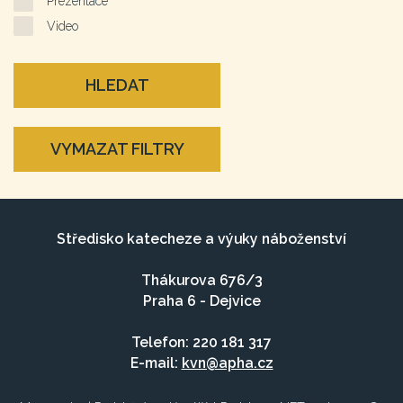
Prezentace
Video
HLEDAT
VYMAZAT FILTRY
Středisko katecheze a výuky náboženství
Thákurova 676/3
Praha 6 - Dejvice
Telefon: 220 181 317
E-mail:
kvn@apha.cz