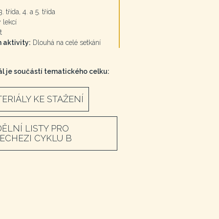
. třída, 4. a 5. třída
 lekcí
t
 aktivity:
Dlouhá na celé setkání
l je součástí tematického celku:
ERIÁLY KE STAŽENÍ
ĚLNÍ LISTY PRO
ECHEZI CYKLU B