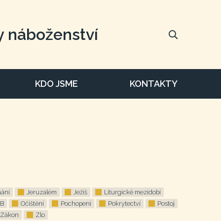
y náboženství
KDO JSME
KONTAKTY
ání
Jeruzalém
Ježíš
Liturgické mezidobí
 B
Očištění
Pochopení
Pokrytectví
Postoj
Zákon
Zlo