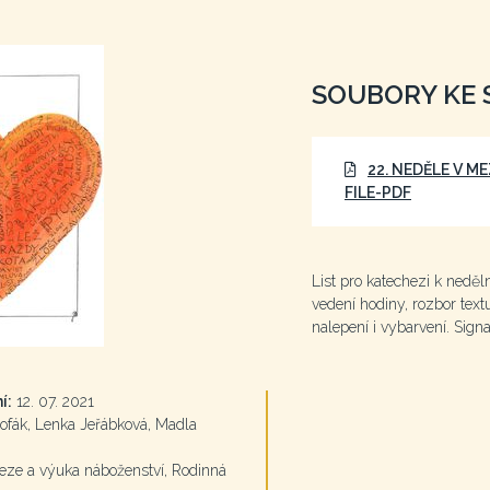
SOUBORY KE 
22. NEDĚLE V M
FILE-PDF
List pro katechezi k nedě
vedení hodiny, rozbor textu
nalepení i vybarvení. Sign
í:
12. 07. 2021
ofák, Lenka Jeřábková, Madla
ze a výuka náboženství, Rodinná