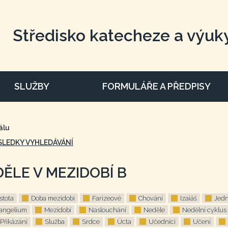
Středisko katecheze a výuk
SLUŽBY
FORMULÁŘE A PŘEDPISY
álu
SLEDKY VYHLEDÁVÁNÍ
DĚLE V MEZIDOBÍ B
stota
Doba mezidobí
Farizeové
Chování
Izaiáš
Jedn
angelium
Mezidobí
Naslouchání
Neděle
Nedělní cyklus
Přikázání
Služba
Srdce
Úcta
Učedníci
Učení