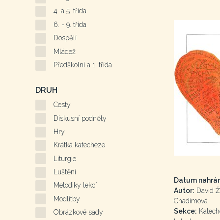
4. a 5. třída
6. - 9. třída
Dospělí
Mládež
Předškolní a 1. třída
DRUH
Cesty
Diskusní podněty
Hry
Krátká katecheze
Liturgie
Luštění
Datum nahrán
Metodiky lekcí
Autor:
David Ž
Modlitby
Chadimová
Sekce:
Kateche
Obrázkové sady