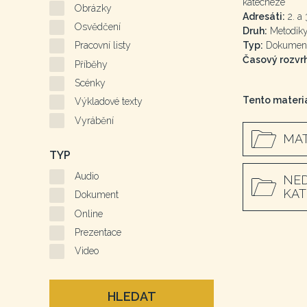
katecheze
Obrázky
Adresáti:
2. a 3
Osvědčení
Druh:
Metodiky
Typ:
Dokumen
Pracovní listy
Časový rozvrh
Příběhy
Scénky
Tento materiá
Výkladové texty
Vyrábění
MAT
TYP
Audio
NED
KAT
Dokument
Online
Prezentace
Video
HLEDAT