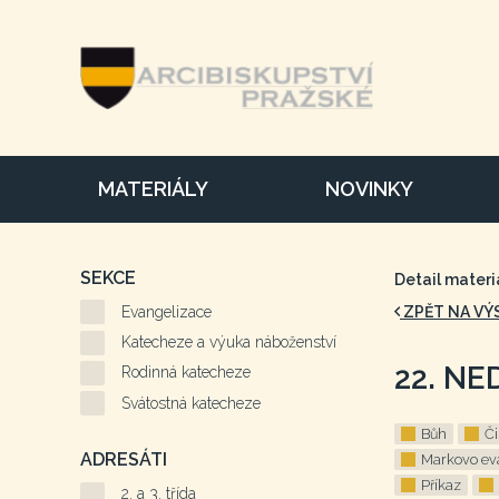
MATERIÁLY
NOVINKY
SEKCE
Detail materi
Evangelizace
ZPĚT NA VÝ
Katecheze a výuka náboženství
22. NE
Rodinná katecheze
Svátostná katecheze
Bůh
Či
ADRESÁTI
Markovo ev
Příkaz
2. a 3. třída