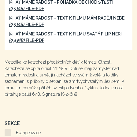
AŤ MÁME RADOST - POHÁDKA OBCHOD ŠTĚSTÍ
(0,5 MB)
FILE-PDF
AŤ MÁME RADOST - TEXT K FILMU MÁM RADĚJI NEBE
(0,5 MB)
FILE-PDF
AŤ MÁME RADOST - TEXT K FILMU SVATÝ FILIP NERI
(0,4 MB)
FILE-PDF
Metodika ke katechezi předškolních dětí k tématu Ctnosti.
Katecheze se opírá o text Mt 28,8. Děti se mají zamýšlet nad
tématem radosti a umět ji nacházet ve svém životě, a to díky
seznámení s příběhy o setkání se zmrtvýchvstalým Ježíšem. K
tomu jim pomůže příběh sv. Filipa Neriho. Cyklus Jedna ctnost
přitahuje další 6/8. Signatura K-2-698.
SEKCE
Evangelizace