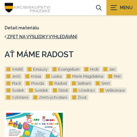
Detail materiálu
ZPĚT NA VÝSLEDKY VYHLEDÁVÁNÍ
AŤ MÁME RADOST
Anděl
Emauzy
Evangelium
Hrob
Jan
Ježíš
Krása
Láska
Marie Magdaléna
Petr
Pocit
Pravda
Radost
Setkání
Smrt
Svátek
Svědek
Štěstí
Učedníci
Velikonoce
Vzkříšení
Zmrtvýchvstání
Život