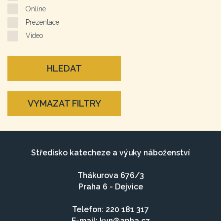
Online
Prezentace
Video
HLEDAT
VYMAZAT FILTRY
Středisko katecheze a výuky náboženství
Thákurova 676/3
Praha 6 - Dejvice
Telefon: 220 181 317
E-mail:
kvn@apha.cz