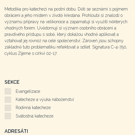
Metodika pro katechezi na postní dobu. Děti se seznámí s pojmem
obrácení a jeho místem v životě křesťana. Prohloubí si znalosti o
významu přípravy na velikonoce a zapamatují si využití některých
vhodných forem. Uvědomují si význam osobního obrácení a
pravdivého přístupu s sobě, který dokážou vhodně aplikovat a
vztahovat jej rovněž na celé společenství. Zároveň jsou schopny
základně tuto problematiku reflektovat a sdílet. Signatura C-4-750,
cyklus Žijeme s církví 02-17.
SEKCE
Evangelizace
Katecheze a výuka náboženství
Rodinná katecheze
Svátostná katecheze
ADRESÁTI