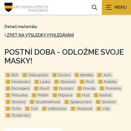
Detail materiálu
ZPĚT NA VÝSLEDKY VYHLEDÁVÁNÍ
POSTNÍ DOBA - ODLOŽME SVOJE
MASKY!
Bůh
Doba postní
Důvěra
Identita
Ježíš
Křesťanství
Láska
Obrácení
Pocit
Podoba
Pochopení
Poušť
Poznání
Pravda
Proměna
Přetvářka
Příběh
Příprava
Půst
Radost
Skrytost
Soustředěnost
Společenství
Stvoření
Ticho
Tvář
Velikonoce
Vlastnost
Vůle
Životní styl