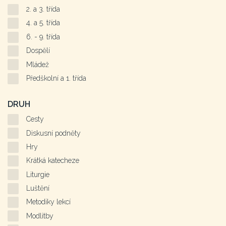
2. a 3. třída
4. a 5. třída
6. - 9. třída
Dospělí
Mládež
Předškolní a 1. třída
DRUH
Cesty
Diskusní podněty
Hry
Krátká katecheze
Liturgie
Luštění
Metodiky lekcí
Modlitby