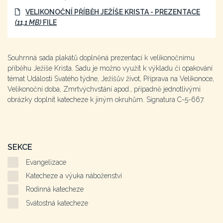
VELIKONOČNÍ PŘÍBĚH JEŽÍŠE KRISTA - PREZENTACE
(11,1 MB)
FILE
Souhrnná sada plakátů doplněná prezentací k velikonočnímu
příběhu Ježíše Krista. Sadu je možno využít k výkladu či opakování
témat Události Svatého týdne, Ježíšův život, Příprava na Velikonoce,
Velikonoční doba, Zmrtvýchvstání apod., případně jednotlivými
obrázky doplnit katecheze k jiným okruhům. Signatura C-5-667.
SEKCE
Evangelizace
Katecheze a výuka náboženství
Rodinná katecheze
Svátostná katecheze