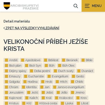
Detail materiálu
ZPĚT NA VÝSLEDKY VYHLEDÁVÁNÍ
VELIKONOČNÍ PŘÍBĚH JEŽÍŠE
KRISTA
Anděl
Apoštolové
Bdělost
Beránek
Bible
Boží plán
Boží Syn
Bůh
Bůh Otec
Dějiny spásy
Doba postní
Duch svatý
Dvanáct
Emauzy
Eucharistie
Evangelium
Gesto
Golgota
Hodina
Hrob
Hřích
Chléb
Chrám
Identita
Jan
Janovo evangelium
Jeruzalém
Ježíš
Jidáš
Jídlo
Jméno
Kajícnost
Kalich
Král
Království
Krev
Kristus
Kříž
Křížová cesta
Láska
Lítost