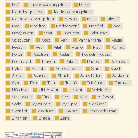
Loď
Lukášovo evangelium
Maria
Marie Magdaléna
Markovo evangelium
Matoušovo evangelium
Mesiáš
Mistr
Mlčení
Moc
Modlitba
Následování
Nepřítel
Noc
Nový zákon
Oběť
Obžaloba
Odpuštění
Odsouzení
Otec
Pán
Panna Maria
Pašije
Pesach
Petr
Pilát
Písmo
Pláč
Pohřeb
Pokoj
Poselství
Poslání
Poslední večeře
Poslušnost
Pravda
Příběh
Radost
Rozhovor
Ryba
Samota
Sebedarování
Smrt
Soud
Spása
Spasitel
Strach
Svatý týden
Svoboda
Syn
Tělo
Tma
Tomáš
Totožnost
Triduum
Učedníci
Ukřižování
Utrpení
Velekněží
Velikonoce
Vina
Víno
Víra
Vítězství
Voda
Vykoupení
Vykupitel
Vyvýšení
Vyznání
Vzkříšení
Zjevení
Zmrtvýchvstání
Znamení
Zrada
Žena