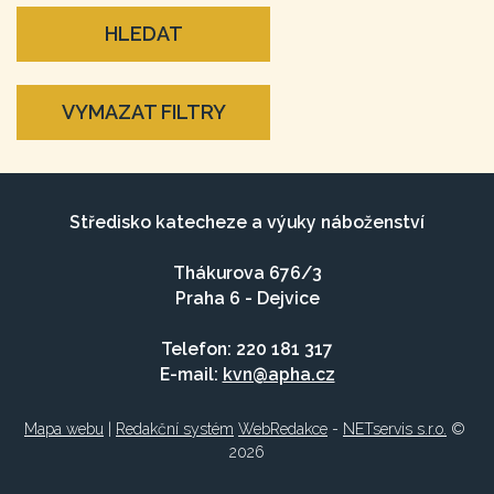
HLEDAT
VYMAZAT FILTRY
Středisko katecheze a výuky náboženství
Thákurova 676/3
Praha 6 - Dejvice
Telefon: 220 181 317
E-mail:
kvn@apha.cz
Mapa webu
|
Redakční systém
WebRedakce
-
NETservis s.r.o.
©
2026