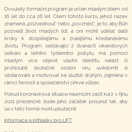
Dvouletý formační program je určen mladým lidem od
16 let do cca 26 let. Cílem tohoto kurzu, jehož název
znamená „pozvednout“ nebo „povznést“, je to, aby Bůh
pozvedl život mladých lidí, a oni mohli udělat další
kroky k dospělejšímu a zralejšímu křesťanskému
životu. Program, sestávající z dvanácti víkendových
setkání a letního týdenního pobytu, má pomoci
mladým více objevit vlastní identitu, nalézt či
prohloubit skutečně osobní víru, uvědomit si
obdarování a motivovat ke službě druhým, zejména v
rámci farností a společenství církve vůbec.
Pokud koronavirová situace neumožní začít kurz v říjnu
2021 prezenčně, bude jeho začátek posunut tak, aby
se v této formě mohl uskutečnit.
Informace a přihlášky pro LIFT
.