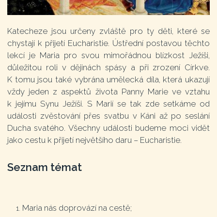
Katecheze jsou určeny zvláště pro ty děti, které se
chystají k přijetí Eucharistie. Ústřední postavou těchto
lekcí je Maria pro svou mimořádnou blízkost Ježíši,
důležitou roli v dějinách spásy a při zrození Církve.
K tomu jsou také vybrána umělecká díla, která ukazují
vždy jeden z aspektů života Panny Marie ve vztahu
k jejímu Synu Ježíši. S Marií se tak zde setkáme od
události zvěstování přes svatbu v Káni až po seslání
Ducha svatého. Všechny události budeme moci vidět
jako cestu k přijetí největšího daru – Eucharistie.
Seznam témat
Maria nás doprovází na cestě;