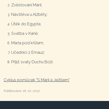
Zvěstování Marii;
Návštěva u Alžběty;
Útěk do Egypta;
Svatba v Káně;
Maria pod křížem;
Učedníci z Emauz;
Přijď, svatý Duchu Boží.
Cyklus pomůcek "S Marií a Ježíšem"
Publikováno:
18. 10. 2022