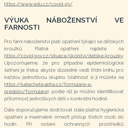
https://www.edu.cz/covid-19/
VÝUKA NÁBOŽENSTVÍ VE
FARNOSTI
Pro farní náboženství platí opatření týkající se dětských
kroužků. Platná opatření najdete na
https://covid.gov.cz/situace/skolstvi/detske-krouzky
.
Upozorňujeme, že pro případné epidemiologické
šetření je třeba, abyste důsledně vedli třídní knihu pro
každou jednotlivou skupinu (stáhnout si ji můžete na
https://katechete.apha.cz/formulare-a-
predpisy/formulare
), podle níž je možno identifikovat
přítomnost jednotlivých dětí v konkrétní hodině.
Dále doporučujeme dodržovat stále platná hygienická
opatření a maximálně omezit přístup třetích osob do
hodin. Při nošení ochranných prostředků