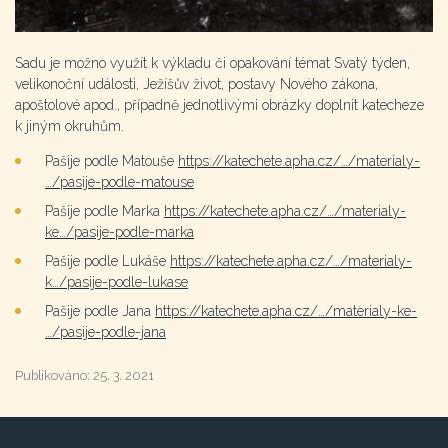
Sadu je možno využít k výkladu či opakování témat Svatý týden,
velikonoční události, Ježíšův život, postavy Nového zákona,
apoštolové apod., případně jednotlivými obrázky doplnit katecheze
k jiným okruhům.
Pašije podle Matouše
https://katechete.apha.cz/…/materialy-
…/pasije-podle-matouse
Pašije podle Marka
https://katechete.apha.cz/…/materialy-
ke…/pasije-podle-marka
Pašije podle Lukáše
https://katechete.apha.cz/…/materialy-
k…/pasije-podle-lukase
Pašije podle Jana
https://katechete.apha.cz/…/materialy-ke-
…/pasije-podle-jana
Publikováno:
25. 3. 2021