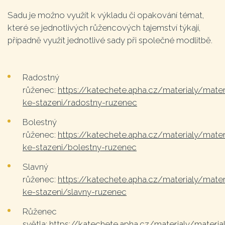
Sadu je možno využít k výkladu či opakování témat,
které se jednotlivých růžencových tajemství týkají,
případně využít jednotlivé sady při společné modlitbě.
Radostný
růženec:
https://katechete.apha.cz/materialy/mater
ke-stazeni/radostny-ruzenec
Bolestný
růženec:
https://katechete.apha.cz/materialy/mater
ke-stazeni/bolestny-ruzenec
Slavný
růženec:
https://katechete.apha.cz/materialy/mater
ke-stazeni/slavny-ruzenec
Růženec
světla:
https://katechete.apha.cz/materialy/materia