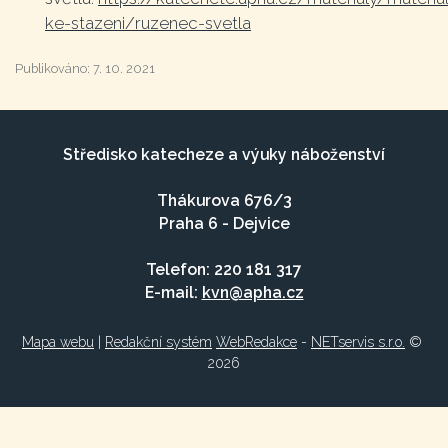
ke-stazeni/ruzenec-svetla
Publikováno:
7. 10. 2021
Středisko katecheze a výuky náboženství
Thákurova 676/3
Praha 6 - Dejvice
Telefon: 220 181 317
E-mail:
kvn@apha.cz
Mapa webu
|
Redakční systém
WebRedakce
-
NETservis s.r.o.
©
2026