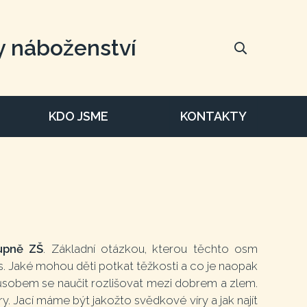
y náboženství
KDO JSME
KONTAKTY
upně ZŠ
. Základní otázkou, kterou těchto osm
nás. Jaké mohou děti potkat těžkosti a co je naopak
sobem se naučit rozlišovat mezi dobrem a zlem.
. Jací máme být jakožto svědkové víry a jak najít