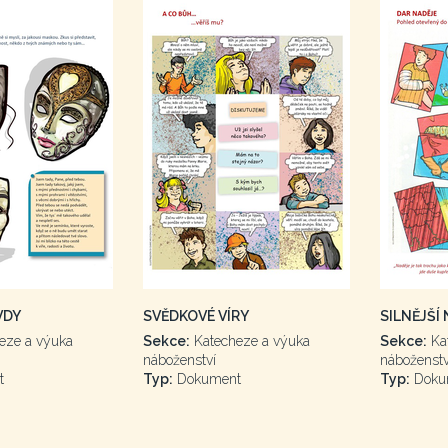
VDY
SVĚDKOVÉ VÍRY
SILNĚJŠÍ
eze a výuka
Sekce:
Katecheze a výuka
Sekce:
Ka
náboženství
náboženstv
t
Typ:
Dokument
Typ:
Doku