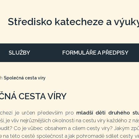
Středisko katecheze a výuk
SLUŽBY
FORMULÁŘE A PŘEDPISY
uh
Společná cesta víry
ČNÁ CESTA VÍRY
echezí je určen především pro
mladší děti druhého st
ší, je vliv nejrůznějších okolností na cestu víry každého z 
dit? Co je vůbec obsahem a cílem cesty víry? Jakým způ
na této cestě společnost a jak pohromadě sdílet cesty víry