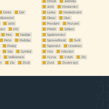
Ctnost
Jednota
Ježíš
Křesťanství
Cesta
Dar
Láska
Následování
likonoční
Obraz
Otec
Ježíš
Povolání
Pozvání
ství
Kříž
Příběh
Sdílení
Moc
Naděje
Společenství
Péče
Podoba
Spravedlnost
Svět
Postoj
Tajemství
Učedníci
Síla
Symbol
Víra
Vítězství
Velikonoce
Výzva
Vztah
Zlo
ví
Zlo
Život
Život
Životní styl