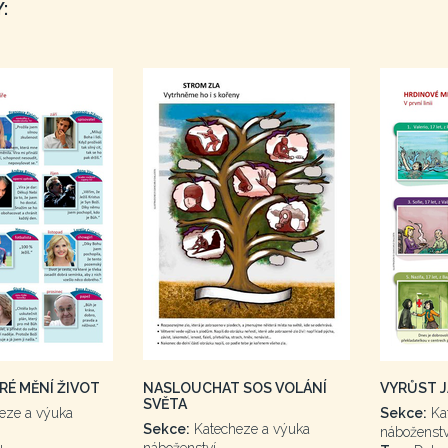
:
RÉ MĚNÍ ŽIVOT
NASLOUCHAT SOS VOLÁNÍ
VYRŮST J
SVĚTA
eze a výuka
Sekce:
Ka
Sekce:
Katecheze a výuka
náboženstv