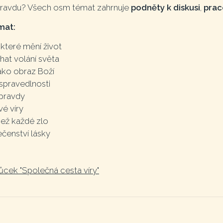
ravdu? Všech osm témat zahrnuje
podněty k diskusi
,
praco
mat:
 které mění život
hat volání světa
ako obraz Boží
spravedlnosti
 pravdy
é víry
 než každé zlo
čenství lásky
cek "Společná cesta víry"