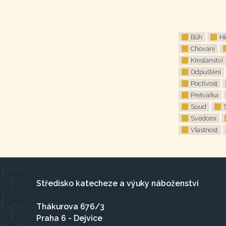
Bůh
Hl
Chování
Křesťanství
Odpuštění
Poctivost
Přetvářka
Soud
Svědomí
Vlastnost
Středisko katecheze a výuky náboženství
Thákurova 676/3
Praha 6 - Dejvice