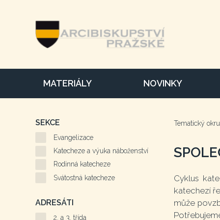
MATERIÁLY
NOVINKY
SEKCE
Tematický okr
Evangelizace
SPOLE
Katecheze a výuka náboženství
Rodinná katecheze
Cyklus kat
Svátostná katecheze
katechezí ře
může povzbu
ADRESÁTI
Potřebujeme 
2. a 3. třída