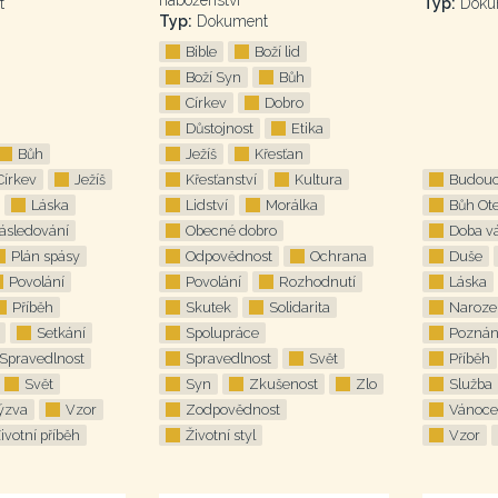
náboženství
t
Typ:
Doku
Typ:
Dokument
Bible
Boží lid
Boží Syn
Bůh
Církev
Dobro
Důstojnost
Etika
Bůh
Ježíš
Křesťan
Církev
Ježíš
Křesťanství
Kultura
Budouc
Láska
Lidství
Morálka
Bůh Ot
ásledování
Obecné dobro
Doba v
Plán spásy
Odpovědnost
Ochrana
Duše
Povolání
Povolání
Rozhodnutí
Láska
Příběh
Skutek
Solidarita
Naroze
Setkání
Spolupráce
Poznán
Spravedlnost
Spravedlnost
Svět
Příběh
Svět
Syn
Zkušenost
Zlo
Služba
ýzva
Vzor
Zodpovědnost
Vánoce
ivotní příběh
Životní styl
Vzor