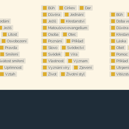
Bůh
Církev
Dar
Důvěra
Jednání
Bůh
edání
Ježíš
Křesťanství
Doba ve
Ježíš
Matoušovo evangelium
Důvěra
Lítost
Osoba
Otec
Křesťan
Osvobození
Poznání
Příklad
Láska
Pravda
Slovo
Svědectví
Oběť
Smíření
Svědek
Víra
Pomoc
Svátost smíření
Vlastnost
Význam
Příklad
Upřímnost
Vyznání víry
Zjevení
Utrpení
Vztah
Život
Životní styl
Vítězst