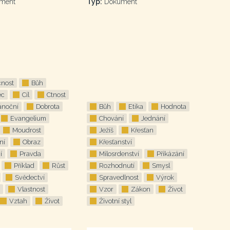
ment
Typ:
Dokument
nost
Bůh
ec
Cíl
Ctnost
ánoční
Dobrota
Bůh
Etika
Hodnota
Evangelium
Chování
Jednání
Moudrost
Ježíš
Křesťan
ní
Obraz
Křesťanství
í
Pravda
Milosrdenství
Přikázání
Příklad
Růst
Rozhodnutí
Smysl
Svědectví
Spravedlnost
Výrok
Vlastnost
Vzor
Zákon
Život
Vztah
Život
Životní styl