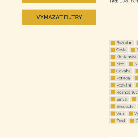
Typ:
Dokumen
VYMAZAT FILTRY
Boží plán
Cesta
Křesťanství
Moc
N
Odvaha
Potřeba
Pozvání
Rozhodnutí
Smysl
Svědectví
Víra
V
Život
Ž