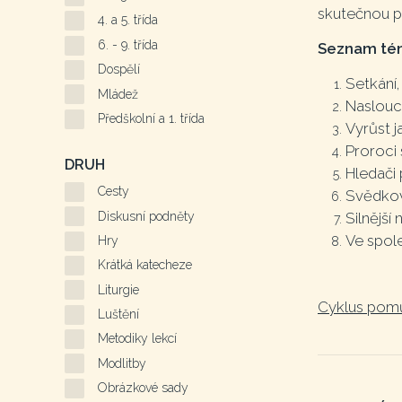
skutečnou p
4. a 5. třída
6. - 9. třída
Seznam té
Dospělí
Setkání,
Mládež
Naslouc
Předškolní a 1. třída
Vyrůst j
Proroci 
DRUH
Hledači
Cesty
Svědkov
Diskusní podněty
Silnější
Ve spole
Hry
Krátká katecheze
Liturgie
Cyklus pomů
Luštění
Metodiky lekcí
Modlitby
Obrázkové sady