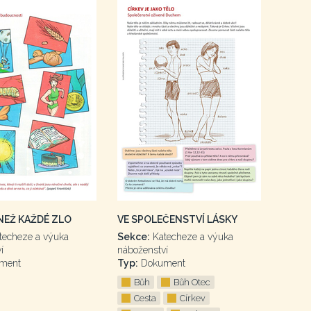
 NEŽ KAŽDÉ ZLO
VE SPOLEČENSTVÍ LÁSKY
techeze a výuka
Sekce:
Katecheze a výuka
í
náboženství
ment
Typ:
Dokument
Bůh
Bůh Otec
Cesta
Církev